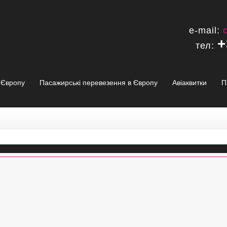
e-mail:
+
тел:
в Європу
Пасажирські перевезення в Європу
Авіаквитки
П