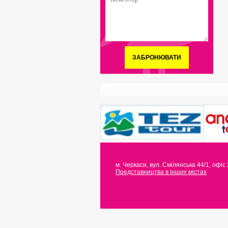
ЗАБРОНЮВАТИ
м. Черкаси
,
вул. Смілянська 44/1, офіс
Представництва в інших містах