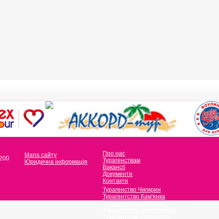
Про нас
Мапа сайту
 200
Турагенствам
Юридична інформація
Вакансії
Документи
Контакти
Турагенство Чигирин
Турагентство Кам'янка
Турагентство Корсунь
Турагентство Золотоноша
Турагентство Городище