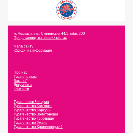
м. Черкаси
,
вул. Смілянська 44/1, офіс 200
Представництва в інших містах
Мапа сайту
Юридична інформація
Про нас
Турагенствам
Вакансії
Документи
Контакти
Турагенство Чигирин
Турагентство Кам'янка
Турагентство Корсунь
Турагентство Золотоноша
Турагентство Городище
Турагентство Умань
Турагентство Кропивницький