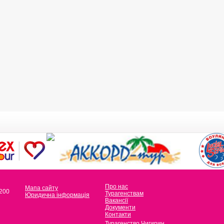
Про нас
Мапа сайту
 200
Турагенствам
Юридична інформація
Вакансії
Документи
Контакти
Турагенство Чигирин