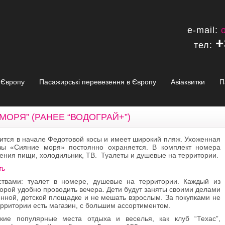
e-mail:
+
тел:
в Європу
Пасажирські перевезення в Європу
Авіаквитки
П
МОРЯ” (РАНЕЕ “ВОДОГРАЙ+”)
ится в начале Федотовой косы и имеет широкий пляж. Ухоженная
зы «Сияние моря» постоянно охраняется. В комплект номера
ления пищи, холодильник, ТВ. Туалеты и душевые на территории.
ть
ствами: туалет в номере, душевые на территории. Каждый из
орой удобно проводить вечера. Дети будут заняты своими делами
нной, детской площадке и не мешать взрослым. За покупками не
ерритории есть магазин, с большим ассортиментом.
кие популярные места отдыха и веселья, как клуб “Техас”,