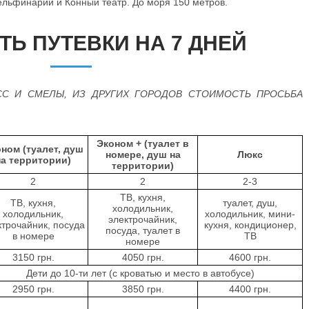
Дельфинарий и Конный театр. До моря 150 метров.
Ь ПУТЕВКИ НА 7 ДНЕЙ
СС И СМЕЛЫ, ИЗ ДРУГИХ ГОРОДОВ СТОИМОСТЬ ПРОСЬБА
Эконом + (туалет в
ном (туалет, душ
номере, душ на
Люкс
на территории)
территории)
2
2
2-3
ТВ, кухня,
ТВ, кухня,
туалет, душ,
холодильник,
холодильник,
холодильник, мини-
электрочайник,
ктрочайник, посуда
кухня, кондиционер,
посуда, туалет в
в номере
ТВ
номере
3150 грн.
4050 грн.
4600 грн.
Дети до 10-ти лет (с кроватью и место в автобусе)
2950 грн.
3850 грн.
4400 грн.