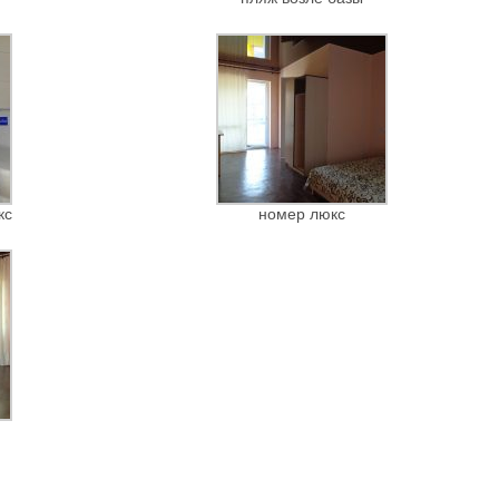
кс
номер люкс