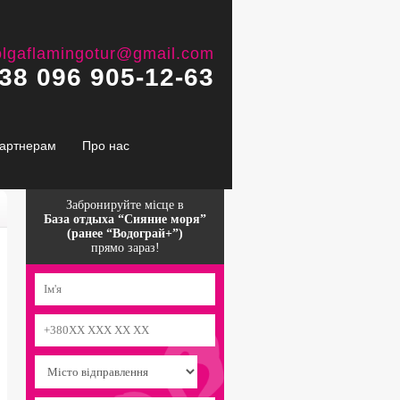
olgaflamingotur@gmail.com
38 096 905-12-63
артнерам
Про нас
Забронируйте місце в
База отдыха “Сияние моря”
(ранее “Водограй+”)
прямо зараз!