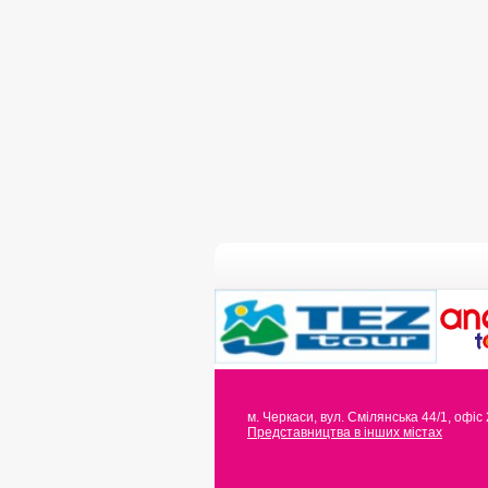
м. Черкаси
,
вул. Смілянська 44/1, офіс
Представництва в інших містах