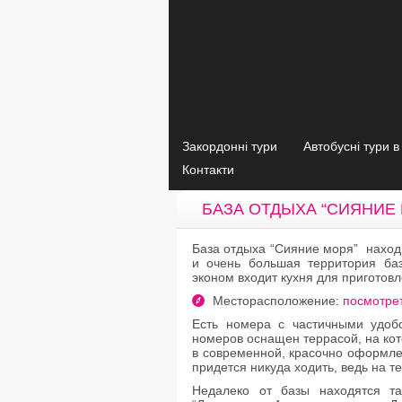
Закордонні тури
Автобусні тури 
Контакти
БАЗА ОТДЫХА “СИЯНИЕ 
База отдыха “Сияние моря” наход
и очень большая территория ба
эконом входит кухня для приготов
Месторасположение:
посмотре
Есть номера с частичными удоб
номеров оснащен террасой, на кот
в современной, красочно оформле
придется никуда ходить, ведь на т
Недалеко от базы находятся та