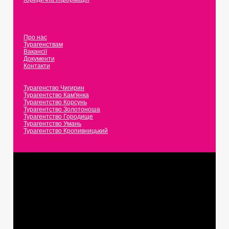
Про нас
Турагенствам
Вакансії
Документи
Контакти
Турагенство Чигирин
Турагентство Кам'янка
Турагентство Корсунь
Турагентство Золотоноша
Турагентство Городище
Турагентство Умань
Турагентство Кропивницький