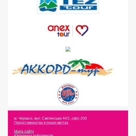
м. Черкаси
,
вул. Смілянська 44/1, офіс 200
Представництва в інших містах
Мапа сайту
Юридична інформація