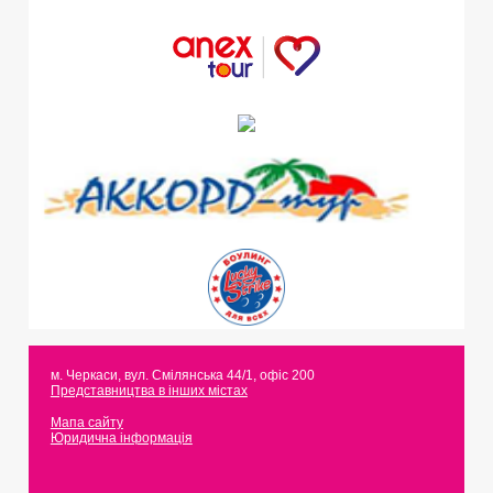
м. Черкаси
,
вул. Смілянська 44/1, офіс 200
Представництва в інших містах
Мапа сайту
Юридична інформація