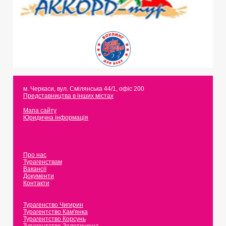
м. Черкаси
,
вул. Смілянська 44/1, офіс 200
Представництва в інших містах
Мапа сайту
Юридична інформація
Про нас
Турагенствам
Вакансії
Документи
Контакти
Турагенство Чигирин
Турагентство Кам'янка
Турагентство Корсунь