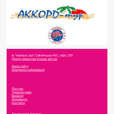
м. Черкаси
,
вул. Смілянська 44/1, офіс 200
Представництва в інших містах
Мапа сайту
Юридична інформація
Про нас
Турагенствам
Вакансії
Документи
Контакти