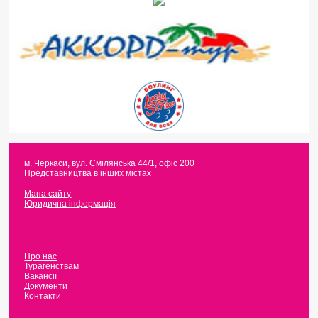
м. Черкаси
,
вул. Смілянська 44/1, офіс 200
Представництва в інших містах
Мапа сайту
Юридична інформація
Про нас
Турагенствам
Вакансії
Документи
Контакти