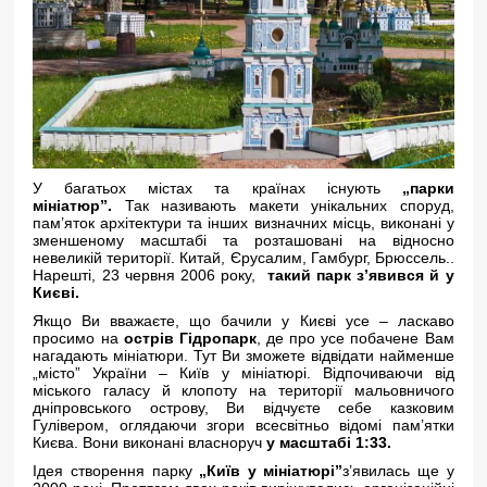
У багатьох містах та країнах існують
„парки
мініатюр”.
Так називають макети унікальних споруд,
пам’яток архітектури та інших визначних місць, виконані у
зменшеному масштабі та розташовані на відносно
невеликій території. Китай, Єрусалим, Гамбург, Брюссель..
Нарешті, 23 червня 2006 року,
такий парк з’явився й у
Києві.
Якщо Ви вважаєте, що бачили у Києві усе – ласкаво
просимо на
острів Гідропарк
, де про усе побачене Вам
нагадають мініатюри. Тут Ви зможете відвідати найменше
„місто” України – Київ у мініатюрі. Відпочиваючи від
міського галасу й клопоту на території мальовничого
дніпровського острову, Ви відчуєте себе казковим
Гулівером, оглядаючи згори всесвітньо відомі пам’ятки
Києва. Вони виконані власноруч
у масштабі 1:33.
Ідея створення парку
„Київ у мініатюрі”
з’явилась ще у