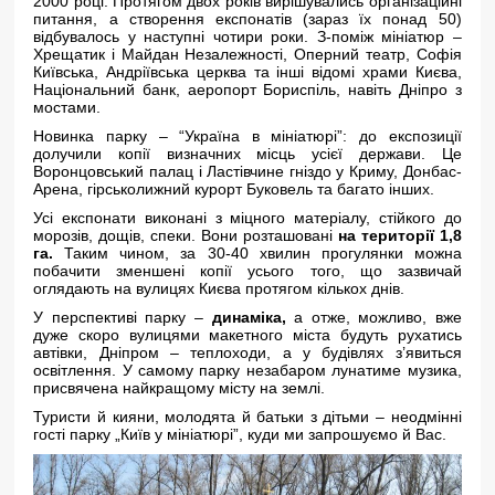
2000 році. Протягом двох років вирішувались організаційні
питання, а створення експонатів (зараз їх понад 50)
відбувалось у наступні чотири роки. З-поміж мініатюр –
Хрещатик і Майдан Незалежності, Оперний театр, Софія
Київська, Андріївська церква та інші відомі храми Києва,
Національний банк, аеропорт Бориспіль, навіть Дніпро з
мостами.
Новинка парку – “Україна в мініатюрі”: до експозиції
долучили копії визначних місць усієї держави. Це
Воронцовський палац і Ластівчине гніздо у Криму, Донбас-
Арена, гірськолижний курорт Буковель та багато інших.
Усі експонати виконані з міцного матеріалу, стійкого до
морозів, дощів, спеки. Вони розташовані
на території 1,8
га.
Таким чином, за 30-40 хвилин прогулянки можна
побачити зменшені копії усього того, що зазвичай
оглядають на вулицях Києва протягом кількох днів.
У перспективі парку –
динаміка,
а отже, можливо, вже
дуже скоро вулицями макетного міста будуть рухатись
автівки, Дніпром – теплоходи, а у будівлях з’явиться
освітлення. У самому парку незабаром лунатиме музика,
присвячена найкращому місту на землі.
Туристи й кияни, молодята й батьки з дітьми – неодмінні
гості парку „Київ у мініатюрі”, куди ми запрошуємо й Вас.