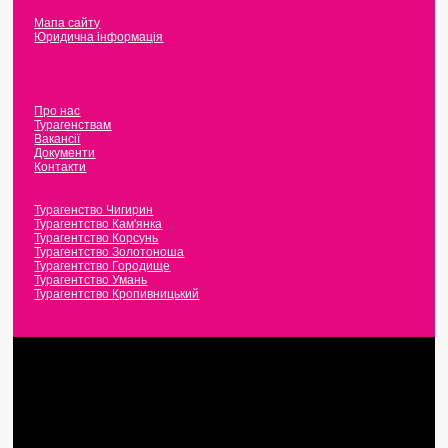
Мапа сайту
Юридична інформація
Про нас
Турагенствам
Вакансії
Документи
Контакти
Турагенство Чигирин
Турагентство Кам'янка
Турагентство Корсунь
Турагентство Золотоноша
Турагентство Городище
Турагентство Умань
Турагентство Кропивницький