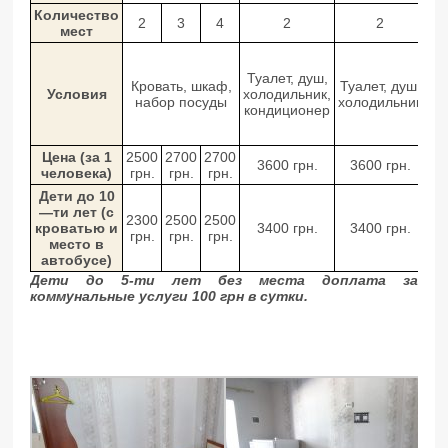
Количество
2
3
4
2
2
мест
Ту
Туалет, душ,
Кровать, шкаф,
Туалет, душ,
ко
Условия
холодильник,
набор посуды
холодильник
хо
кондиционер
Цена (за 1
2500
2700
2700
3600 грн.
3600 грн.
человека)
грн.
грн.
грн.
Дети до 10
—ти лет (с
2300
2500
2500
кроватью и
3400 грн.
3400 грн.
грн.
грн.
грн.
место в
автобусе)
Дети до 5-ти лет без места доплата за
коммунальные услуги 100 грн в сутки.