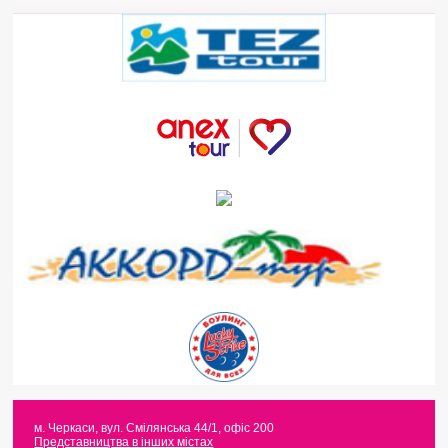
м. Черкаси
,
вул. Смілянська 44/1, офіс 200
Представництва в інших містах