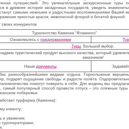
ения путешествий. Это увлекательные экскурсионные туры п
ться в древние истории загадочных государств, увидеть знаменит
 станут самыми нежными и радостными воспоминаниями Вашей жи
ражение яркостью красок, живописной флорой и богатой фауной.
 своих конкурентов
Турагентство Каменка “Фламинго”
Ознакомьтесь с
предложениями
Тур
Туры
. Большой выбор.
надаем туристический продукт высокого качества, который удовле
заказчиков!
Наши
документы
Задавай
т Вас разнообразнейшими видами отдыха. Горнолыжные вершин
ир, подарят ощущение свободы и радости полёта. Оздоровитель
а паломничества помогут поверить в себя. Для модниц мы предлаг
, самый популярный способ провести отпуск – это пляжные туры 
еанском побережье.
аботает турфирма (Каменка):
му клиенту;
ь и уважение;
и туроператорами;
я.