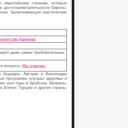
о европейским странам, которые
ые достопримечательности Европы.
зни. Захватывающие экзотические
агентство Каменка
творит даже самых требовательных
те вопросы.
Мы ответим.
ы Андорры, Австрии и Финляндии
ные программы улучшат здоровье и
аем шоп-туры в Арабские Эмираты,
в Египет, Турцию и другие страны,