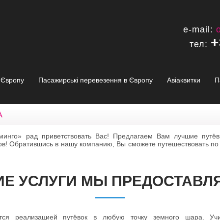
e-mail:
+
тел:
в Європу
Пасажирські перевезення в Європу
Авіаквитки
П
А
аминго» рад приветствовать Вас! Предлагаем Вам лучшие путё
ов! Обратившись в нашу компанию, Вы сможете путешествовать по 
ИЕ УСЛУГИ МЫ ПРЕДОСТАВЛ
ается реализацией путёвок в любую точку земного шара. Уч