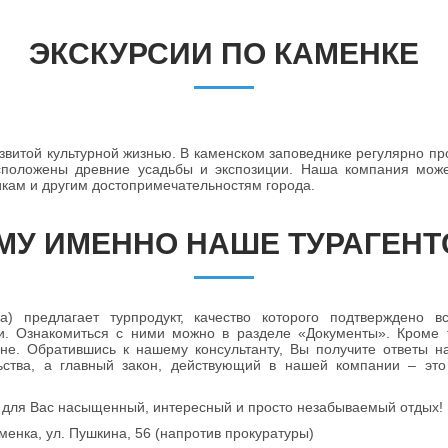
ЭКСКУРСИИ ПО КАМЕНКЕ
звитой культурной жизнью. В каменском заповеднике регулярно пр
сположены древние усадьбы и экспозиции. Наша компания може
икам и другим достопримечательностям города.
МУ ИМЕННО НАШЕ ТУРАГЕНТ
ка) предлагает турпродукт, качество которого подтверждено
ми. Ознакомиться с ними можно в разделе «Документы». Кроме
ене. Обратившись к нашему консультанту, Вы получите ответы 
ьства, а главный закон, действующий в нашей компании – эт
т для Вас насыщенный, интересный и просто незабываемый отдых!
аменка, ул. Пушкина, 56 (напротив прокуратуры)