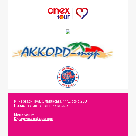
м. Черкаси
,
вул. Смілянська 44/1, офіс 200
Представництва в інших містах
Мапа сайту
Юридична інформація