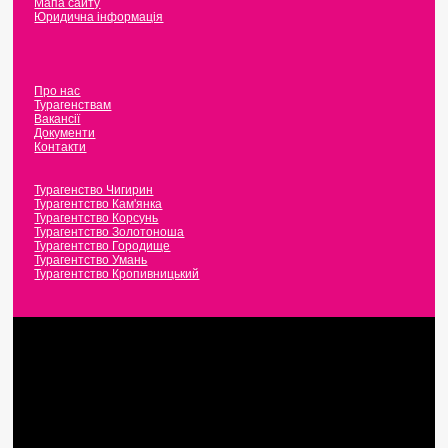
Мапа сайту
Юридична інформація
Про нас
Турагенствам
Вакансії
Документи
Контакти
Турагенство Чигирин
Турагентство Кам'янка
Турагентство Корсунь
Турагентство Золотоноша
Турагентство Городище
Турагентство Умань
Турагентство Кропивницький