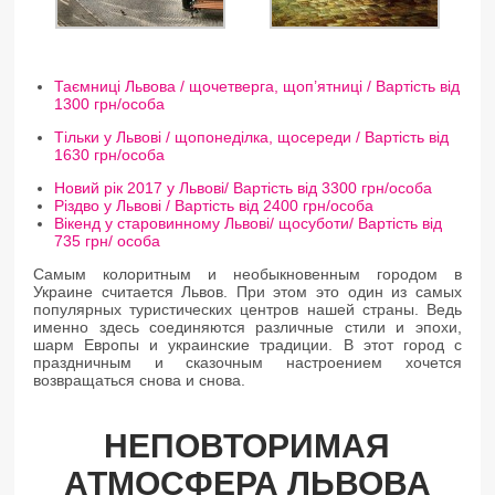
Таємниці Львова / щочетверга, щоп’ятниці / Вартість від
1300 грн/особа
Тільки у Львові / щопонеділка, щосереди / Вартість від
1630 грн/особа
Новий рік 2017 у Львові/ Вартість від 3300 грн/особа
Різдво у Львові / Вартість від 2400 грн/особа
Вікенд у старовинному Львові/ щосуботи/ Вартість від
735 грн/ особа
Самым колоритным и необыкновенным городом в
Украине считается Львов. При этом это один из самых
популярных туристических центров нашей страны. Ведь
именно здесь соединяются различные стили и эпохи,
шарм Европы и украинские традиции. В этот город с
праздничным и сказочным настроением хочется
возвращаться снова и снова.
НЕПОВТОРИМАЯ
АТМОСФЕРА ЛЬВОВА