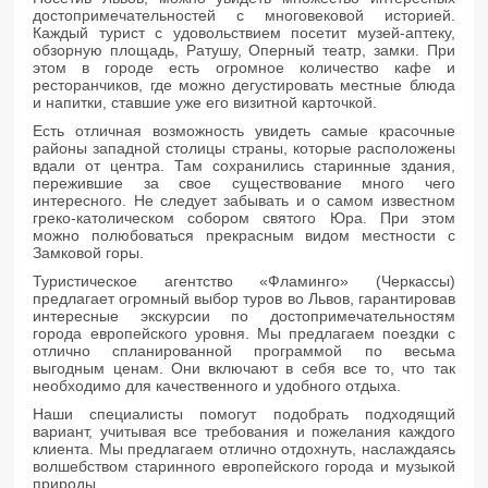
достопримечательностей с многовековой историей.
Каждый турист с удовольствием посетит музей-аптеку,
обзорную площадь, Ратушу, Оперный театр, замки. При
этом в городе есть огромное количество кафе и
ресторанчиков, где можно дегустировать местные блюда
и напитки, ставшие уже его визитной карточкой.
Есть отличная возможность увидеть самые красочные
районы западной столицы страны, которые расположены
вдали от центра. Там сохранились старинные здания,
пережившие за свое существование много чего
интересного. Не следует забывать и о самом известном
греко-католическом собором святого Юра. При этом
можно полюбоваться прекрасным видом местности с
Замковой горы.
Туристическое агентство «Фламинго» (Черкассы)
предлагает огромный выбор туров во Львов, гарантировав
интересные экскурсии по достопримечательностям
города европейского уровня. Мы предлагаем поездки с
отлично спланированной программой по весьма
выгодным ценам. Они включают в себя все то, что так
необходимо для качественного и удобного отдыха.
Наши специалисты помогут подобрать подходящий
вариант, учитывая все требования и пожелания каждого
клиента. Мы предлагаем отлично отдохнуть, наслаждаясь
волшебством старинного европейского города и музыкой
природы.