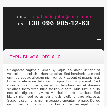
e-mail:
olgaflamingotur@gmail.com
+38 096 905-12-63
тел:
ТУРЫ ВЫХОДНОГО ДНЯ
Ut egestas sagittis euismod. Quisque nisl dolor, ultricies at
vehicula a, adipiscing rhoncus tellus. Sed hendrerit diam sed
enim cursus ac aliquam nisi lacinia. Praesent ut mauris nisi.
Donec scelerisque felis sed magna lobortis placerat. Sed
rhoncus tincidunt risus, vel auctor felis hendrerit et. Aenean
sit amet libero vitae nulla facilisis ornare. Duis luctus nulla
nec nisi dignissim viverra vestibulum eros dapibus. Sed
blandit nibh sed purus porta quis eleifend ante pharetra.
Suspendisse mattis nibh in augue elementum ornare. Donec
ipsum neque, mattis ut dapibus id, lacinia eget turpis.