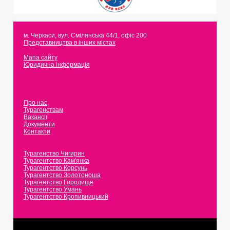
м. Черкаси
,
вул. Смілянська 44/1, офіс 200
Представництва в інших містах
Мапа сайту
Юридична інформація
Про нас
Турагенствам
Вакансії
Документи
Контакти
Турагенство Чигирин
Турагентство Кам'янка
Турагентство Корсунь
Турагентство Золотоноша
Турагентство Городище
Турагентство Умань
Турагентство Кропивницький