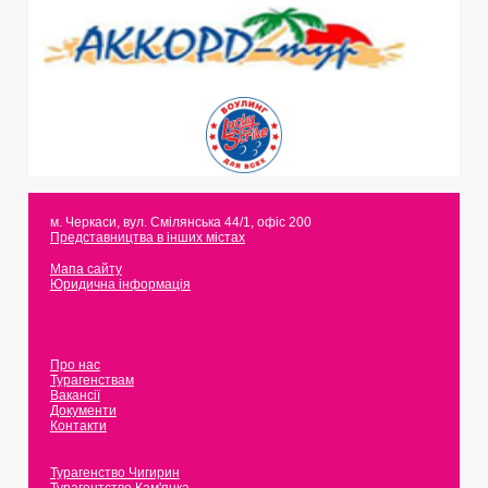
м. Черкаси
,
вул. Смілянська 44/1, офіс 200
Представництва в інших містах
Мапа сайту
Юридична інформація
Про нас
Турагенствам
Вакансії
Документи
Контакти
Турагенство Чигирин
Турагентство Кам'янка