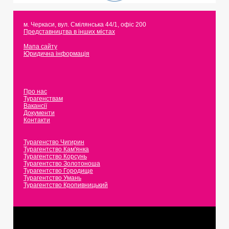
м. Черкаси
,
вул. Смілянська 44/1, офіс 200
Представництва в інших містах
Мапа сайту
Юридична інформація
Про нас
Турагенствам
Вакансії
Документи
Контакти
Турагенство Чигирин
Турагентство Кам'янка
Турагентство Корсунь
Турагентство Золотоноша
Турагентство Городище
Турагентство Умань
Турагентство Кропивницький