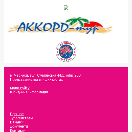
м. Черкаси
,
вул. Смілянська 44/1, офіс 200
Представництва в інших містах
Мапа сайту
Юридична інформація
Про нас
Турагенствам
Вакансії
Документи
Контакти