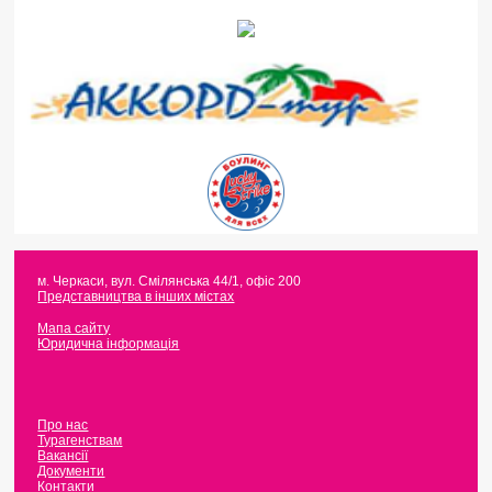
м. Черкаси
,
вул. Смілянська 44/1, офіс 200
Представництва в інших містах
Мапа сайту
Юридична інформація
Про нас
Турагенствам
Вакансії
Документи
Контакти