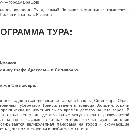
у» – городу Брашов!
онская крепость Рупя, самый большой термальный комплекс в
 Пелеш и крепость Рышнов!
ОГРАММА ТУРА:
 Брашов
Родину графа Дракулы – в Сигишоару…
город Сигишоара.
анился один из средневековых городов Европы, Сигишоара. Здесь
военный губернатор Трансильвании и воевода Валахии. Улочки
и практически не изменились со времён детства нашего героя. В
дня открыт ресторан, где желающие могут отведать дракуловской
ся башня с часами, в стенах которой открыт музей истории
открывается великолепная панорама на город и окружающие
треть ценителям старины и любителям легенд.