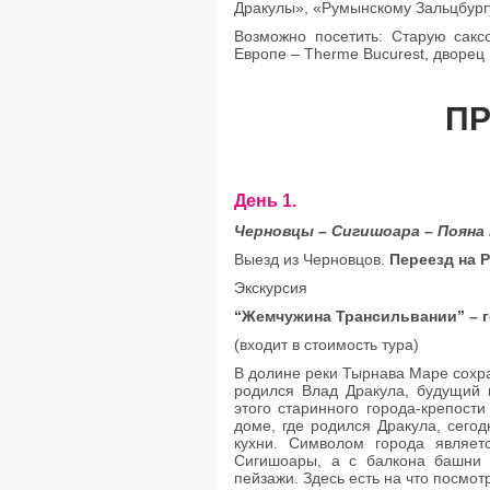
Дракулы», «Румынскому Зальцбург
Возможно посетить: Старую сакс
Европе – Therme Bucurest, дворец
ПР
День 1.
Черновцы
–
Сигишоара
–
Пояна
Выезд из Черновцов.
Переезд на 
Экскурсия
“Жемчужина Трансильвании” – 
(входит в стоимость тура)
В долине реки Тырнава Маре сохр
родился Влад Дракула, будущий 
этого старинного города-крепост
доме, где родился Дракула, сего
кухни. Символом города являет
Сигишоары, а с балкона башни 
пейзажи. Здесь есть на что посмо