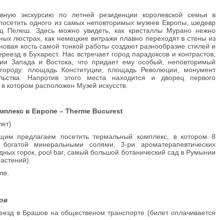
ивную экскурсию по летней резиденции королевской семьи в
посетить одного из самых неповторимых музеев Европы, шедевр
ец Пелеш. Здесь можно увидеть, как кристаллы Мурано нежно
ных люстрах, как немецкие витражи плавно переходят в стены из
новая кость самой тонкой работы создают разнообразие стилей и
реезд в Бухарест. Нас встречает город парадоксов и контрастов,
ции Запада и Востока, что придает ему особый, неповторимый
 городу: площадь Конституции, площадь Революции, монумент
льства. Напротив этого места находится и дворец первого
 в котором расположен Музей искусств.
лекс в Европе – Therme Bucurest
лет)
им предлагаем посетить термальный комплекс, в котором 8
 богатой минеральными солями, 3-ри ароматерапевтических
одных горок, pool bar, самый большой ботанический сад в Румынии
растений).
ле.
ов
реезд в Брашов на общественом транспорте (билет оплачивается