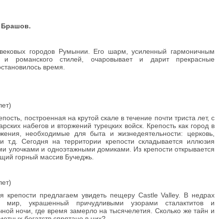
 Брашов.
евековых городов Румынии. Его шарм, усиленный гармоничным
а и романского стилей, очаровывает и дарит прекрасные
остановилось время.
лет)
пость, построенная на крутой скале в течение почти триста лет, с
арских набегов и вторжений турецких войск. Крепость как город в
жения, необходимые для быта и жизнедеятельности: церковь,
и т.д. Сегодня на территории крепости складывается иллюзия
ими улочками и одноэтажными домиками. Из крепости открывается
щий горный массив Бучеджь.
лет)
крепости предлагаем увидеть пещеру Castle Valley. В недрах
й мир, украшенный причудливыми узорами сталактитов и
чной ночи, где время замерло на тысячелетия. Сколько же тайн и
метных богатств спрятано в них?