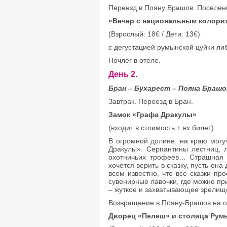
Переезд в Пояну Брашов. Поселени
«Вечер с национальным колори
(Взрослый: 18€ / Дети: 13€)
с дегустацией румынской цуйки л
Ночлег в отеле.
День 2.
Бран
–
Бухарест
–
Пояна Брашо
Завтрак. Переезд в Бран.
Замок «Графа Дракулы»
(входит в стоимость + вх.билет)
В огромной долине, на краю мог
Дракулы». Серпантины лестниц, 
охотничьих трофеев… Страшная 
хочется верить в сказку, пусть он
всем известно, что все сказки п
сувенирные лавочки, где можно п
– жуткое и захватывающее зрели
Возвращение в Пояну-Брашов на о
Дворец «Пелеш» и столица Рум