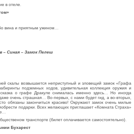
е в отеле.
том»
ибо вина и приятным ужином…
в
–
Синая
–
Замок Пелеш
учей скалы возвышается неприступный и зловещий замок «Графа
лабиринты подземных ходов, удивительная коллекция оружия и
сказка о графе Дракуле снималась именно здесь… Но иногда
а даже очень страшная… Во-первых, с нами будет гид, а во-вторых,
росто обязаны закончиться красиво! Окружают замок очень милые
риобрести подарки. Всех желающих приглашает «Комната Страха»
ще…
бщественом транспорте (билет оплачивается самостоятельно).
ынии Бухарест