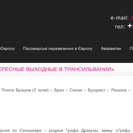
e-mail:
+
тел:
в Європу
Пасажирські перевезення в Європу
Авіаквитки
П
ЕРЕСНЫЕ ВЫХОДНЫЕ В ТРАНСИЛЬВАНИИ»
 Пояна Брашов (2 ночи) – Бран – Синая – Бухарест – Ришнов –
курсия по Сигишоаре – родине Графа Дракулы, замку «Графа