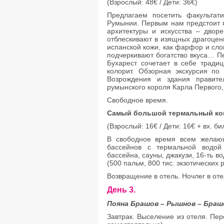
(Взрослый: 48€ / Дети: 36€)
Предлагаем посетить факультат
Румынии. Первым нам предстоит 
архитектуры и искусства – двор
отблескивают в изящных драгоцен
испанской кожи, как фарфор и сло
подчеркивают богатство вкуса… Пе
Бухарест сочетает в себе тради
колорит. Обзорная экскурсия по
Возрождения и здания правите
румынского короля Карла Первого,
Свободное время.
Самый большой термальный комп
(Взрослый: 16€ / Дети: 16€ + вх. би
В свободное время всем желающ
бассейнов с термальной водой
бассейна, сауны, джакузи, 16-ть в
(500 пальм, 800 тис. экзотических 
Возвращение в отель. Ночлег в оте
День 3.
Пояна Брашов
–
Рышнов
–
Браш
Завтрак. Выселение из отеля. Пе