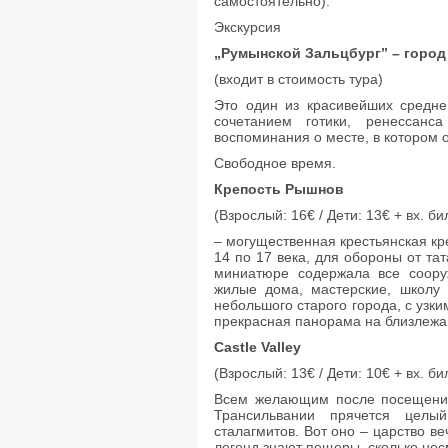
самостоятельно).
Экскурсия
„Румынской Зальцбург” – город
(входит в стоимость тура)
Это один из красивейших средн
сочетанием готики, ренессанс
воспоминания о месте, в котором 
Свободное время.
Крепость Рышнов
(Взрослый: 16€ / Дети: 13€ + вх. би
– могущественная крестьянская кре
14 по 17 века, для обороны от тат
миниатюре содержала все соору
жилые дома, мастерские, школу 
небольшого старого города, с узк
прекрасная панорама на близлежа
Castle Valley
(Взрослый: 13€ / Дети: 10€ + вх. би
Всем желающим после посещения 
Трансильвании прячется целы
сталагмитов. Вот оно – царство ве
легенд знают пещеры, сколько нес