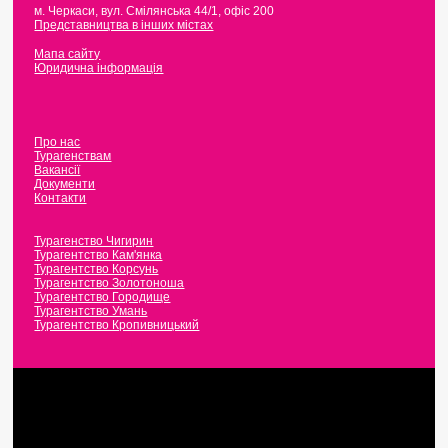
м. Черкаси
,
вул. Смілянська 44/1, офіс 200
Представництва в інших містах
Мапа сайту
Юридична інформація
Про нас
Турагенствам
Вакансії
Документи
Контакти
Турагенство Чигирин
Турагентство Кам'янка
Турагентство Корсунь
Турагентство Золотоноша
Турагентство Городище
Турагентство Умань
Турагентство Кропивницький