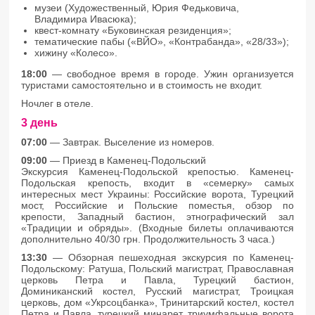
музеи (Художественный, Юрия Федьковича,
Владимира Ивасюка);
квест-комнату «Буковинская резиденция»;
тематические пабы («ВЙО», «Контрабанда», «28/33»);
хижину «Колесо».
18:00
— свободное время в городе. Ужин организуется
туристами самостоятельно и в стоимость не входит.
Ночлег в отеле.
3 день
07:00
— Завтрак. Выселение из номеров.
09:00
— Приезд в Каменец-Подольский
Экскурсия Каменец-Подольской крепостью. Каменец-
Подольская крепость, входит в «семерку» самых
интересных мест Украины: Российские ворота, Турецкий
мост, Российские и Польские поместья, обзор по
крепости, Западный бастион, этнографический зал
«Традиции и обряды». (Входные билеты оплачиваются
дополнительно 40/30 грн. Продолжительность 3 часа.)
13:30
— Обзорная пешеходная экскурсия по Каменец-
Подольскому: Ратуша, Польский магистрат, Православная
церковь Петра и Павла, Турецкий бастион,
Доминиканский костел, Русский магистрат, Троицкая
церковь, дом «Укрсоцбанка», Тринитарский костел, костел
Петра и Павла, турецкий минарет, триумфальные ворота