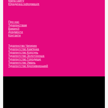
Мапа сайту
Юридична інформація
Про нас
Турагенствам
Вакансії
Документи
Контакти
Турагенство Чигирин
Турагентство Кам'янка
Турагентство Корсунь
Турагентство Золотоноша
Турагентство Городище
Турагентство Умань
Турагентство Кропивницький