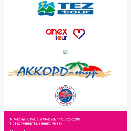
м. Черкаси
,
вул. Смілянська 44/1, офіс 200
Представництва в інших містах