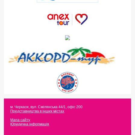
м. Черкаси
,
вул. Смілянська 44/1, офіс 200
Представництва в інших містах
Мапа сайту
Юридична інформація