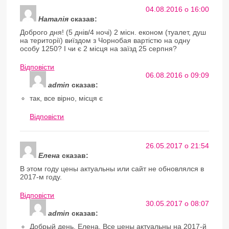
04.08.2016 о 16:00
Наталія
сказав:
Доброго дня! (5 днів/4 ночі) 2 місн. економ (туалет, душ
на території) виїздом з Чорнобая вартістю на одну
особу 1250? І чи є 2 місця на заїзд 25 серпня?
Відповіcти
06.08.2016 о 09:09
admin
сказав:
так, все вірно, місця є
Відповіcти
26.05.2017 о 21:54
Елена
сказав:
В этом году цены актуальны или сайт не обновлялся в
2017-м году.
Відповіcти
30.05.2017 о 08:07
admin
сказав:
Добрый день, Елена. Все цены актуальны на 2017-й