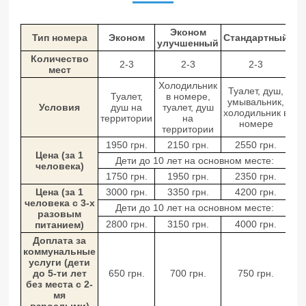
Эконом
Тип номера
Эконом
Стандартный
улучшенный
Количество
2-3
2-3
2-3
мест
Холодильник
Туалет, душ,
Туалет,
в номере,
умывальник,
Условия
душ на
туалет, душ
холодильник в
территории
на
номере
территории
1950 грн.
2150 грн.
2550 грн.
Цена (за 1
Дети до 10 лет на основном месте:
человека)
1750 грн.
1950 грн.
2350 грн.
Цена (за 1
3000 грн.
3350 грн.
4200 грн.
человека с 3-х
Дети до 10 лет на основном месте:
разовым
2800 грн.
3150 грн.
4000 грн.
питанием)
Доплата за
коммунальные
услуги (дети
до 5-ти лет
650 грн.
700 грн.
750 грн.
без места с 2-
мя
взрослыми)