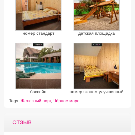
номер стандарт
детская площадка
бассейн
номер эконом улучшенный
Tags:
Железный порт
,
Чёрное море
ОТЗЫВ