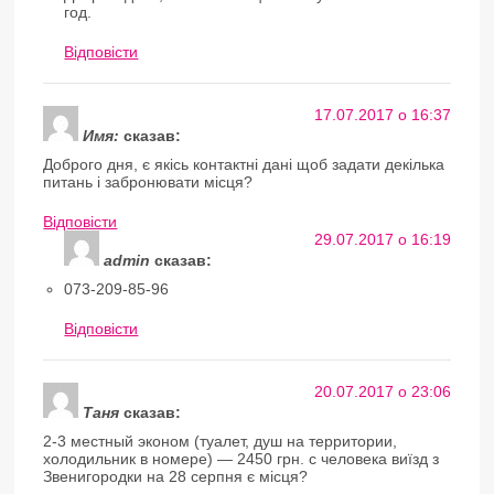
год.
Відповіcти
17.07.2017 о 16:37
Имя:
сказав:
Доброго дня, є якісь контактні дані щоб задати декілька
питань і забронювати місця?
Відповіcти
29.07.2017 о 16:19
admin
сказав:
073-209-85-96
Відповіcти
20.07.2017 о 23:06
Таня
сказав:
2-3 местный эконом (туалет, душ на территории,
холодильник в номере) — 2450 грн. с человека виїзд з
Звенигородки на 28 серпня є місця?