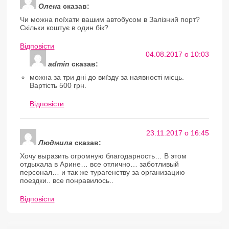
Олена
сказав:
Чи можна поїхати вашим автобусом в Залізний порт?
Скільки коштує в один бік?
Відповіcти
04.08.2017 о 10:03
admin
сказав:
можна за три дні до виїзду за наявності місць.
Вартість 500 грн.
Відповіcти
23.11.2017 о 16:45
Людмила
сказав:
Хочу выразить огромную благодарность… В этом
отдыхала в Арине… все отлично… заботливый
персонал… и так же турагенству за организацию
поездки.. все понравилось..
Відповіcти