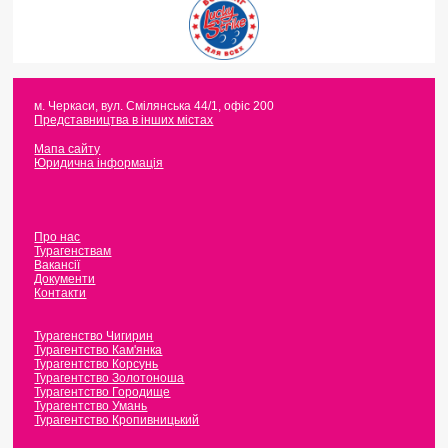
м. Черкаси
,
вул. Смілянська 44/1, офіс 200
Представництва в інших містах
Мапа сайту
Юридична інформація
Про нас
Турагенствам
Вакансії
Документи
Контакти
Турагенство Чигирин
Турагентство Кам'янка
Турагентство Корсунь
Турагентство Золотоноша
Турагентство Городище
Турагентство Умань
Турагентство Кропивницький