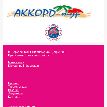
м. Черкаси
,
вул. Смілянська 44/1, офіс 200
Представництва в інших містах
Мапа сайту
Юридична інформація
Про нас
Турагенствам
Вакансії
Документи
Контакти