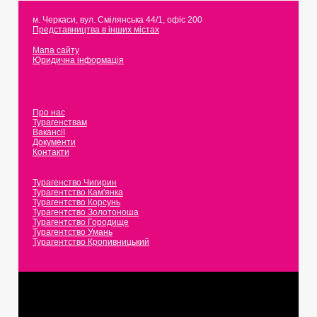
м. Черкаси
,
вул. Смілянська 44/1, офіс 200
Представництва в інших містах
Мапа сайту
Юридична інформація
Про нас
Турагенствам
Вакансії
Документи
Контакти
Турагенство Чигирин
Турагентство Кам'янка
Турагентство Корсунь
Турагентство Золотоноша
Турагентство Городище
Турагентство Умань
Турагентство Кропивницький