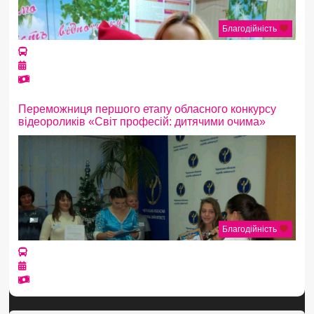
Благодійність
Переможниця першого етапу обласного конкурсу
відеороликів «Світ професій: дитячими очима»
Благодійність