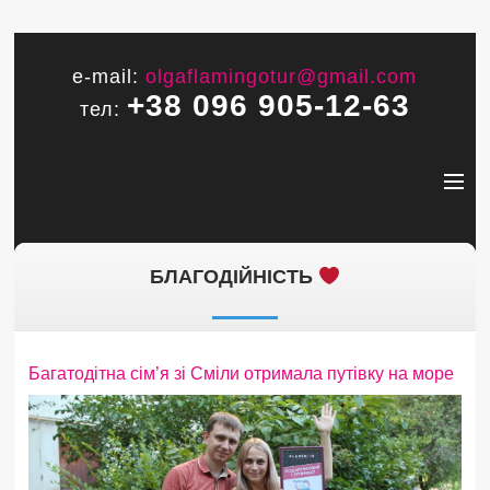
e-mail:
olgaflamingotur@gmail.com
+38 096 905-12-63
тел:
БЛАГОДІЙНІСТЬ
Багатодітна сім’я зі Сміли отримала путівку на море