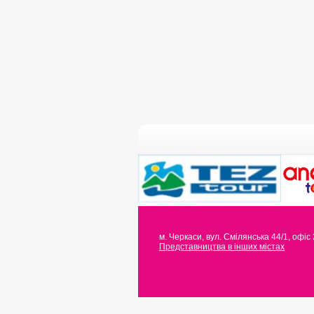
м. Черкаси
,
вул. Смілянська 44/1, офіс
Представництва в інших містах