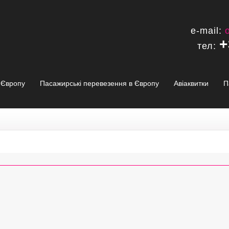
e-mail:
+
тел:
в Європу
Пасажирські перевезення в Європу
Авіаквитки
П