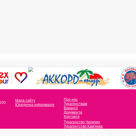
Про нас
Мапа сайту
 200
Турагенствам
Юридична інформація
Вакансії
Документи
Контакти
Турагенство Чигирин
Турагентство Кам'янка
Турагентство Корсунь
Турагентство Золотоноша