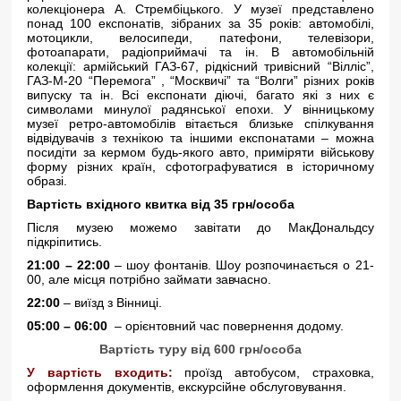
колекціонера А. Стрембіцького. У музеї представлено
понад 100 експонатів, зібраних за 35 років: автомобілі,
мотоцикли, велосипеди, патефони, телевізори,
фотоапарати, радіоприймачі та ін. В автомобільній
колекції: армійський ГАЗ-67, рідкісний тривісний “Вілліс”,
ГАЗ-М-20 “Перемога” , “Москвичі” та “Волги” різних років
випуску та ін. Всі експонати діючі, багато які з них є
символами минулої радянської епохи. У вінницькому
музеї ретро-автомобілів вітається близьке спілкування
відвідувачів з технікою та іншими експонатами – можна
посидіти за кермом будь-якого авто, приміряти військову
форму різних країн, сфотографуватися в історичному
образі.
Вартість вхідного квитка від 35 грн/особа
Після музею можемо завітати до МакДональдсу
підкріпитись.
21:00 – 22:00
– шоу фонтанів. Шоу розпочинається о 21-
00, але місця потрібно займати завчасно.
22:00
– виїзд з Вінниці.
05:00 – 06:00
– орієнтовний час повернення додому.
Вартість туру від 600 грн/особа
У вартість входить:
проїзд автобусом, страховка,
оформлення документів, екскурсійне обслуговування.