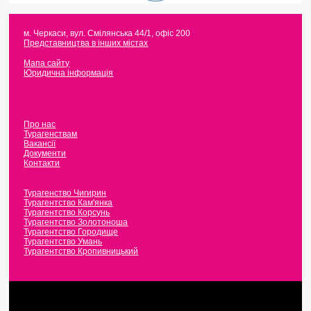
м. Черкаси
,
вул. Смілянська 44/1, офіс 200
Представництва в інших містах
Мапа сайту
Юридична інформація
Про нас
Турагенствам
Вакансії
Документи
Контакти
Турагенство Чигирин
Турагентство Кам'янка
Турагентство Корсунь
Турагентство Золотоноша
Турагентство Городище
Турагентство Умань
Турагентство Кропивницький