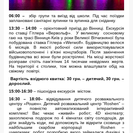
06:00 –
збір групи та виїзд від школи. Під час поїздки
заплановані санітарні зупинки та зупинка для сніданку.
13:30
–
14:00
– орієнтовний приїзд до Вінниці. Екскурсія
по ставці Гітлера «Вервольф». У великому сосновому
гаю на трасі Вінниця-Київ у роки Великої Вітчизняної була
побудована ставка Гітлера «Werwolf». Будівництво велося
6 місяців. В якості робочої сили використовувалися
військовополонені і в’язні концтаборів. Після закінчення
будівництва всі вони були розстріляні. На місці жорстокої
розправи стоїть пам’ятник 14 тисячам невідомих жертв.
На території є столики, тож можна влаштувати обід на
свіжому повітрі.
Вартість вхідного квитка: 30 грн. – дитячий, 30 грн. –
дорослий.
15:00-16:30
– пішохідна екскурсія містом.
16:30 – 18:00–
відвідування дитячого розважального
центру «Рошен». Дитячий розважальний центр “Roshen” –
це повністю автоматизований інтерактивний
комплекс! Вас чекає «живий» робот; 4D кінотеатр;
захоплююча подорож по 4 кімнатах світу солодощів, де
діти знайдуть коди, які допоможуть їм відкрити сховище з
найбільшим скарбом корпорації Roshen –
цукерками; робот, розробкою якого займалися фахівці з