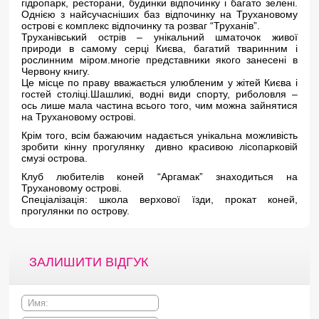
гідропарк, ресторани, будинки відпочинку і багато зелені.
Однією з найсучасніших баз відпочинку на Трухановому
острові є комплекс відпочинку та розваг “Труханів”.
Труханівський острів – унікальний шматочок живої
природи в самому серці Києва, багатий тваринним і
рослинним міром.многіе представники якого занесені в
Червону книгу.
Це місце по праву вважається улюбленим у жітей Києва і
гостей століці.Шашликі, водні види спорту, риболовля –
ось лише мала частина всього того, чим можна зайнятися
на Трухановому острові.
Крім того, всім бажаючим надається унікальна можливість
зробити кінну прогулянку дивно красивою лісопарковій
смузі острова.
Клуб любителів коней “Аргамак” знаходиться на
Трухановому острові.
Спеціалізація: школа верхової їзди, прокат коней,
прогулянки по острову.
ЗАЛИШИТИ ВІДГУК