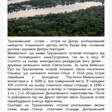
Труханівський острів – острів на Дніпрі, розташований
навпроти історичного центру міста Києва між головним
руслом і рукавом Дніпра Чортория.
Вважається, що назва Труханового острова походить від
імені половецького ханаТугорхана, так як в кінці XI
століття на ньому знаходилася резиденція його дочки –
дружини київського князя Святополка. За часів Київської
Русі на Трухановому острові існувало також поселення
Ольжіші, що належало княгині Ользі. У 1534 році острів
перейшов у володіння Пустинно-Микільського
монастиря,а в 1698 р. був повернений місту. В середині
XIX століття на ньому з’явилися перші споруди, в 1880-х
виникли робочі селища в зв’язку зі створенням на острові
1-го і 2-ої об’єднання Дніпровського пароплавства. Після
їх руйнування під час Другої світової війни Труханів острів
перебудували в місце відпочинку.
Сьогодні на Трухановому острові розташовані великі
пляжі, водні станції, спортивні споруди, Дніпровський