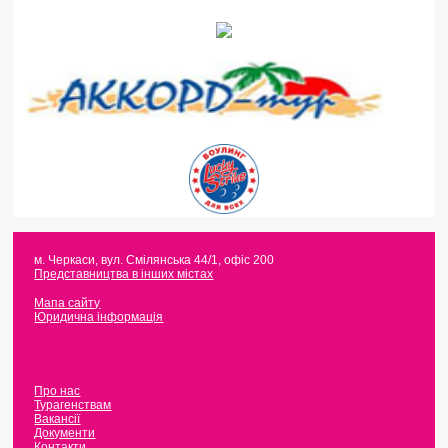
м. Черкаси
,
вул. Смілянська 44/1, офіс 200
Представництва в інших містах
Мапа сайту
Юридична інформація
Про нас
Турагенствам
Вакансії
Документи
Контакти