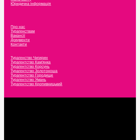
Юридична інформація
Про нас
Турагенствам
Вакансії
Документи
Контакти
Турагенство Чигирин
Турагентство Кам'янка
Турагентство Корсунь
Турагентство Золотоноша
Турагентство Городище
Турагентство Умань
Турагентство Кропивницький