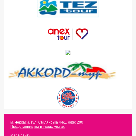
м. Черкаси
,
вул. Смілянська 44/1, офіс 200
Представництва в інших містах
Мапа сайту