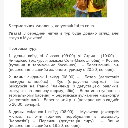
5 термальних купалень, дегустації їжі та вина.
Увага!
З середини квітня в тур буде додано огляд алеї
сакур в Мукачево!
Програма туру:
1 день:
виїзд зі Львова (09:00) зі Стрия (10:00) –
Чинадієво (екскурсія замком Сент-Міклош, обід) – Косино
(купання в термальних басейнах) – Берегівський р-н
(поселення в садиби зеленого туризму о 20:30, вечеря).
2 день:
сніданок і виїзд (08:00) – Ботар (дегустація
повидла та ковбас) – Хуст (страусина ферма) – Іза
(екскурсія на Ранчо “Хайленд” з дегустацією равликів,
екскурсія на оленячу ферму, обід) – Велятино (купання в
термальному басейні) – Берегівське вулканічне низькогір’я
(дегустація вин) – Берегівський р-н. (повернення в садиби
о 20:30, вечеря).
3 день:
сніданок і виїзд (08:00) – Мукачево (екскурсія
містом, та 5-ти годинне перебування в аквапарку
“Карпатія”) – Перечин (дегустація сиру) – Вишка
(поселення в садиби о 19:30, вечеря).