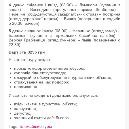
4 день:
сніданок і виїзд (08:00) – Лумшори (купання в
чанах) – Воєводино (прогулянка парком Шенборна) –
Перечин (обід-дегустація закарпатських страв) – Кострина
(огляд дерев’яної церкви) – Вишка (повернення в садиби
о 20:30, вечеря).
5 день:
сніданок і виїзд (08:00) – Невицьке (огляд замку) –
Барвінок (купання в термальних басейнах та обід) –
Верхня Грабівниця (огляд бункера) – Львів (повернення о
22:30).
Вартість 3295 грн
У вартість туру входить:
проїзд комфортабельним автобусом;
супровід гіда-екскурсовода;
екскурсійне обслуговування в туристичних об’єктах;
страхування на час подорожі;
проживання.
У вартість не входять і додатково оплачуються:
вхідні квитки в туристичні об’єкти;
харчування;
дегустації
залізничні квитки до/з Львова
Tags:
Ближайшие туры