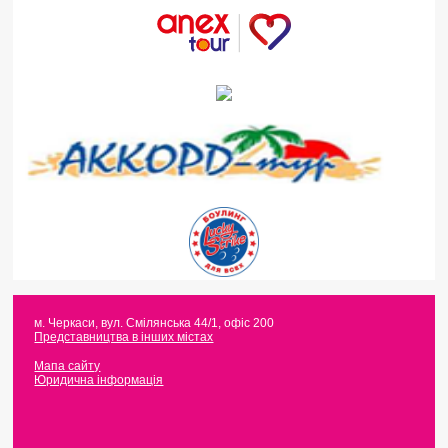
м. Черкаси
,
вул. Смілянська 44/1, офіс 200
Представництва в інших містах
Мапа сайту
Юридична інформація