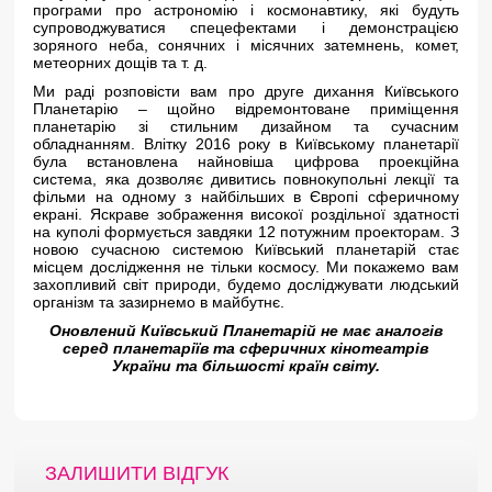
програми про астрономію і космонавтику, які будуть
супроводжуватися спецефектами і демонстрацією
зоряного неба, сонячних і місячних затемнень, комет,
метеорних дощів та т. д.
Ми раді розповісти вам про друге дихання Київського
Планетарію – щойно відремонтоване приміщення
планетарію зі стильним дизайном та сучасним
обладнанням. Влітку 2016 року в Київському планетарії
була встановлена найновіша цифрова проекційна
система, яка дозволяє дивитись повнокупольні лекції та
фільми на одному з найбільших в Європі сферичному
екрані. Яскраве зображення високої роздільної здатності
на куполі формується завдяки 12 потужним проекторам. З
новою сучасною системою Київський планетарій стає
місцем дослідження не тільки космосу. Ми покажемо вам
захопливий світ природи, будемо досліджувати людський
організм та зазирнемо в майбутнє.
Оновлений Київський Планетарій не має аналогів
серед планетаріїв та сферичних кінотеатрів
України та більшості країн світу.
ЗАЛИШИТИ ВІДГУК