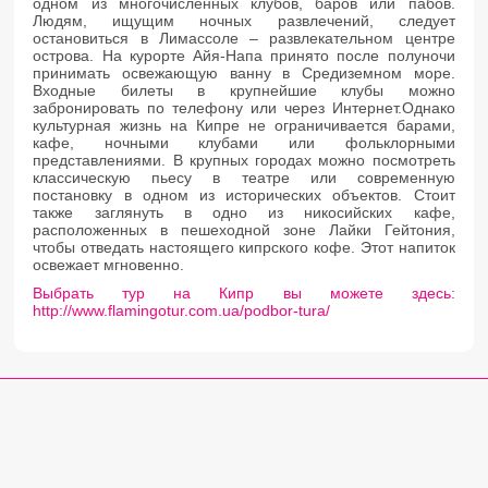
одном из многочисленных клубов, баров или пабов.
Людям, ищущим ночных развлечений, следует
остановиться в Лимассоле – развлекательном центре
острова. На курорте Айя-Напа принято после полуночи
принимать освежающую ванну в Средиземном море.
Входные билеты в крупнейшие клубы можно
забронировать по телефону или через Интернет.Однако
культурная жизнь на Кипре не ограничивается барами,
кафе, ночными клубами или фольклорными
представлениями. В крупных городах можно посмотреть
классическую пьесу в театре или современную
постановку в одном из исторических объектов. Стоит
также заглянуть в одно из никосийских кафе,
расположенных в пешеходной зоне Лайки Гейтония,
чтобы отведать настоящего кипрского кофе. Этот напиток
освежает мгновенно.
Выбрать тур на Кипр вы можете здесь:
http://www.flamingotur.com.ua/podbor-tura/