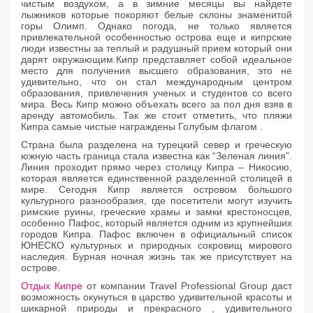
чистым воздухом, а в зимние месяцы вы найдете
лыжников которые покоряют белые склоны знаменитой
горы Олимп. Однако погода, не только является
привлекательной особенностью острова еще и кипрские
люди известны за теплый и радушный прием который они
дарят окружающим.Кипр представляет собой идеальное
место для получения высшего образования, это не
удивительно, что он стал международным центром
образования, привлечения ученых и студентов со всего
мира. Весь Кипр можно объехать всего за пол дня взяв в
аренду автомобиль. Так же стоит отметить, что пляжи
Кипра самые чистые награждены Голубым флагом .
Страна была разделена на турецкий север и греческую
южную часть граница стала известна как “Зеленая линия”.
Линия проходит прямо через столицу Кипра – Никосию,
которая является единственной разделенной столицей в
мире. Сегодня Кипр является островом большого
культурного разнообразия, где посетители могут изучить
римские руины, греческие храмы и замки крестоносцев,
особенно Пафос, который является одним из крупнейших
городов Кипра. Пафос включен в официальный список
ЮНЕСКО культурных и природных сокровищ мирового
наследия. Бурная ночная жизнь так же присутствует на
острове.
Отдых Кипре
от компании Travel Professional Group даст
возможность окунуться в царство удивительной красоты и
шикарной природы и прекрасного , удивительного