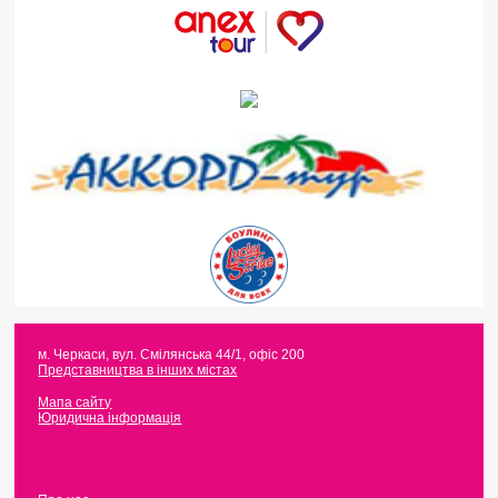
м. Черкаси
,
вул. Смілянська 44/1, офіс 200
Представництва в інших містах
Мапа сайту
Юридична інформація