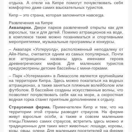
отдыха. А отели на Кипре помогут почувствовать себя
комфортно даже самих взыскательных туристов.
Кипр – это страна, которая запомнится навсегда.
Развлечения на Кипре
Аквапарки.
Двери парков развлечений открыты как для
взрослых, так и для детей. Помимо аттракционов на воде,
в комплексе также можно позаниматься и спортивными
мероприятиями, музыкальные программы и конкурсы.
– Аквапарк «Уотеруолд», расположенный неподалеку от
Айя-Напы, считается одним из самых популярных. Почти
все аттракционы названы здесь именами героев
древнегреческих мифов. Для маленьких туристов
предусмотрены детские бассейны с мини-горками.
– Парк «Уотермания» в Лимассоле является крупнейшим
на территории Кипра. Здесь можно покататься на водных
аттракционах, а также заняться пляжным волейболом или
футболом. В бассейне созданы искусственные волны, что
позволяет почувствовать себя как на море, а скоростная
водная горка станет приятным дополнением к отдыху.
Страусиная ферма.
Примечателен Кипр и тем, что на
территории этой страны разводят страусов. На ферме
живут взрослые особи, а также и совсем маленькие
птицы.Помимо самих страусов, встретить здесь можно и
традиционных для таких мест животных: лошади, коровы,
козы, овцы, олени. Для маленьких посетителей на ферме