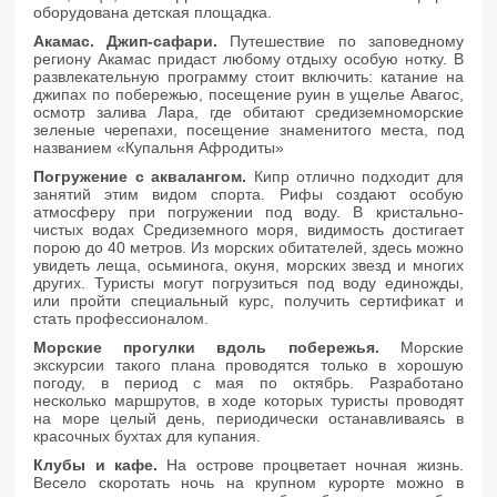
оборудована детская площадка.
Акамас. Джип-сафари.
Путешествие по заповедному
региону Акамас придаст любому отдыху особую нотку. В
развлекательную программу стоит включить: катание на
джипах по побережью, посещение руин в ущелье Авагос,
осмотр залива Лара, где обитают средиземноморские
зеленые черепахи, посещение знаменитого места, под
названием «Купальня Афродиты»
Погружение с аквалангом.
Кипр отлично подходит для
занятий этим видом спорта. Рифы создают особую
атмосферу при погружении под воду. В кристально-
чистых водах Средиземного моря, видимость достигает
порою до 40 метров. Из морских обитателей, здесь можно
увидеть леща, осьминога, окуня, морских звезд и многих
других. Туристы могут погрузиться под воду единожды,
или пройти специальный курс, получить сертификат и
стать профессионалом.
Морские прогулки вдоль побережья.
Морские
экскурсии такого плана проводятся только в хорошую
погоду, в период с мая по октябрь. Разработано
несколько маршрутов, в ходе которых туристы проводят
на море целый день, периодически останавливаясь в
красочных бухтах для купания.
Клубы и кафе.
На острове процветает ночная жизнь.
Весело скоротать ночь на крупном курорте можно в