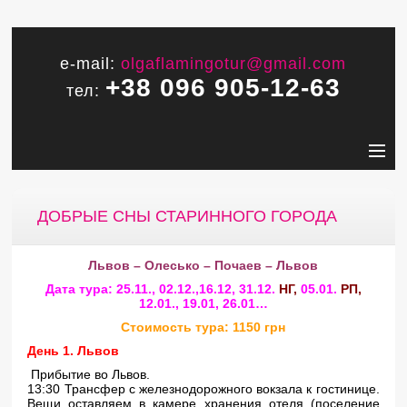
e-mail:
olgaflamingotur@gmail.com
+38 096 905-12-63
тел:
ДОБРЫЕ СНЫ СТАРИННОГО ГОРОДА
Львов – Олесько – Почаев – Львов
Дата тура: 25.11., 02.12.,16.12, 31.12.
НГ,
05.01.
РП,
12.01., 19.01, 26.01…
Стоимость тура: 1150 грн
День 1. Львов
Прибытие во Львов.
13:30 Трансфер с железнодорожного вокзала к гостинице.
Вещи оставляем в камере хранения отеля (поселение