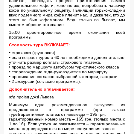
напитке, наблюдать процесс приготовления самого
удивительного кофе и, конечно же, попробовать чашечку
кофе по уникальному рецепту. Пьянящий горько-сладкий
вкус подземного мира кофе пленит нас, и даже тех, кто до
этого не был кофеманом. Ведь только во Львове, мы
сможем обрести это звание.
15:00 ориентировочное время окончания всей
программы.
Стоимость тура ВКЛЮЧАЕТ:
• страховка (групповая)
• если возраст туриста 60 лет, необходимо дополнительно
уточнить размер доплаты страхового платежа.
• проезд по маршруту автобусом туристического класса
• сопровождение гида-руководителя по маршруту
• проживание согласно выбранной категории, завтраки
• 2 экскурсии (согласно программы).
Дополнительно оплачивается:
ж/д проїзд до/зі Львова
Минимум одна рекомендованная экскурсия из
предложенных в программе (при заказе
туре)гарантийный платеж от невыезда – 195 грн.
гарантированный номер места – 165 грн. (только места с
1 по 16). Если услуга не заказывается – гарантированные
места подтверждаються по мере поступления заявок.
доплата за дополнительную ночь в том же отеле до /