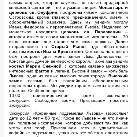
самых старых, которая служила не только придворной
княжеской святыней – но и усыпальницей.
Монастырь и
церковь св. Онуфрия
, построены князем Константином
Островским, кроме главного предназначения, имели и
оборонительный характер. Здесь мы увидим могилу
Ивана Федорова – первопечатника Львова. Недалеко от
монастыря находится
церковь св. Параскевии
–
которая известна своим многоэтажным иконостасом – 70
икон, которые еще старее чем сама церковь. Далее
отправляемся на
Старый Рынок
, где обязательно
посетим
костел Ивана Крестителя
. Согласно легенде он
был построен для жены князя Льва Даниловича –
Констанции, дочери венгерского короля. Также мы увидим
костел Марии Снежной
, с которым связано множество
интересных фактов и легенд. Высокий замок – колыбель
Львова, одна из самых высоких точек города.
Высокий
замок
веками был важнейшим оборонительным
форпостом города. Мы увидим город с высоты «птичьего
полета». Свободное время.
13:00 ориентировочное время окончания
экскурсии. Свободное время. Приглашаем посетить
экскурсии:
Экскурсия «Кофейные подземелья Львова»
(взрослые/
дети до 12 лет – 88 грн.): Кофе во Львове – ни что иначе
как полезное ископаемое, которое добывают так же, как
уголь или торф. Приглашаем всех в удивительные
кофейные подземелья, услышать все об этом ароматном