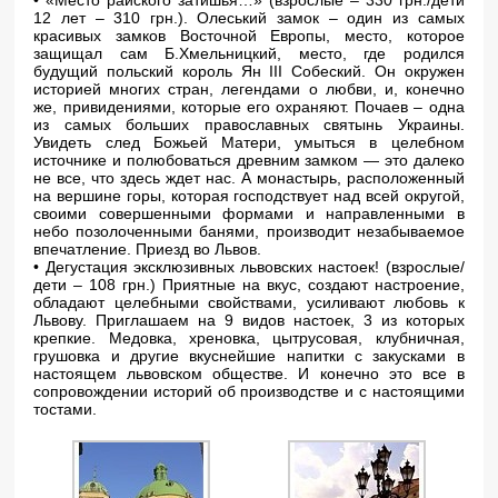
•
«Место райского затишья…»
(взрослые – 330 грн./дети
12 лет – 310 грн.). Олеський замок – один из самых
красивых замков Восточной Европы, место, которое
защищал сам Б.Хмельницкий, место, где родился
будущий польский король Ян III Собеский. Он окружен
историей многих стран, легендами о любви, и, конечно
же, привидениями, которые его охраняют. Почаев – одна
из самых больших православных святынь Украины.
Увидеть след Божьей Матери, умыться в целебном
источнике и полюбоваться древним замком — это далеко
не все, что здесь ждет нас. А монастырь, расположенный
на вершине горы, которая господствует над всей округой,
своими совершенными формами и направленными в
небо позолоченными банями, производит незабываемое
впечатление. Приезд во Львов.
•
Дегустация эксклюзивных львовских настоек!
(взрослые/
дети – 108 грн.) Приятные на вкус, создают настроение,
обладают целебными свойствами, усиливают любовь к
Львову. Приглашаем на 9 видов настоек, 3 из которых
крепкие. Медовка, хреновка, цытрусовая, клубничная,
грушовка и другие вкуснейшие напитки с закусками в
настоящем львовском обществе. И конечно это все в
сопровождении историй об производстве и с настоящими
тостами.