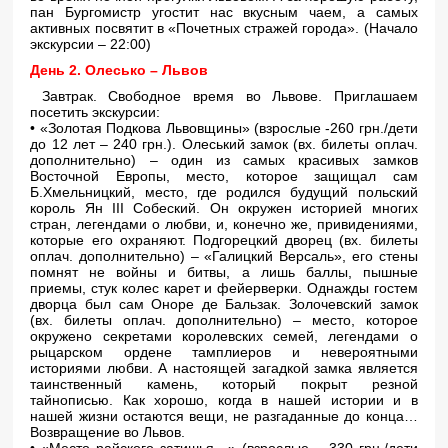
пан Бургомистр угостит нас вкусным чаем, а самых
активных посвятит в «Почетных стражей города». (Начало
экскурсии – 22:00)
День 2. Олесько – Львов
Завтрак. Свободное время во Львове. Приглашаем
посетить экскурсии:
•
«Золотая Подкова Львовщины»
(взрослые -260 грн./дети
до 12 лет – 240 грн.). Олеський замок (вх. билеты оплач.
дополнительно) – один из самых красивых замков
Восточной Европы, место, которое защищал сам
Б.Хмельницкий, место, где родился будущий польский
король Ян III Собеский. Он окружен историей многих
стран, легендами о любви, и, конечно же, привидениями,
которые его охраняют. Подгорецкий дворец (вх. билеты
оплач. дополнительно) – «Галицкий Версаль», его стены
помнят не войны и битвы, а лишь баллы, пышные
приемы, стук колес карет и фейерверки. Однажды гостем
дворца был сам Оноре де Бальзак. Золочевский замок
(вх. билеты оплач. дополнительно) – место, которое
окружено секретами королевских семей, легендами о
рыцарском ордене тамплиеров и невероятными
историями любви. А настоящей загадкой замка является
таинственный камень, который покрыт резной
тайнописью. Как хорошо, когда в нашей истории и в
нашей жизни остаются вещи, не разгаданные до конца…
Возвращение во Львов.