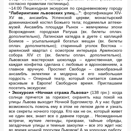
согласно правилам гостиницы).
~14:00 Пешеходная экскурсия по средневековому городу
“Лабиринтами львовских улиц…”
: фортификации XIV-
XV вв., ансамбль Успенской церкви; монастырский
доминиканский костел Божьего тела; подземелья аптеки-
музей. Ансамбль площади Рынок – жемчужины эпохи
Возрождения: городская Ратуша (вх. билеты оплач.
дополнительно), Латинская катедра в дуете с каплицей
Боимов – усыпальницей богатых мещан (вх. билеты
оплач. дополнительно); старинный уголок Востока –
армянский квартал с осмотром интерьера Армянского
собора XIV ст. (вх. билеты оплач. дополнительно).
Львовская мастерская шоколада – единственная, где
каждая конфетка сделана с любовью и вдохновением, а
главное вручную. Проспект Свободи – своеобразный
ансамбль эклектики и модерна и его наибольшая
гордость – Оперный театр, который считается самым
красивым в Европе! Свободное время. Приглашаем
посетить экскурсии:
•
Экскурсия «Ночная стража Львова»
(138 грн.): когда
солнце прячется за горизонт, охранять наш покой на
улицы Львова выходит Ночной Бургомистр. А у нас будет
возможность помочь ему в этом не легком деле и узнать
все секреты ночного города. Кто как не он, который живет
не один век, знает все о давнем городе… Неожиданные
встречи, жуткие легенды, призраки, тайные обряды,
загадочные улицы и темные закоулки – все это ждет нас
во время ночной прогулки Львовом! А за хорошую работу,