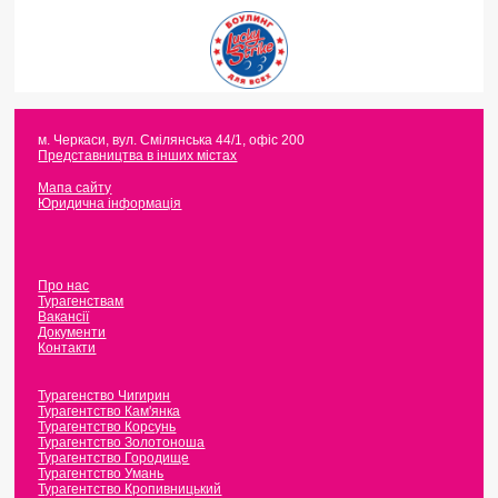
м. Черкаси
,
вул. Смілянська 44/1, офіс 200
Представництва в інших містах
Мапа сайту
Юридична інформація
Про нас
Турагенствам
Вакансії
Документи
Контакти
Турагенство Чигирин
Турагентство Кам'янка
Турагентство Корсунь
Турагентство Золотоноша
Турагентство Городище
Турагентство Умань
Турагентство Кропивницький