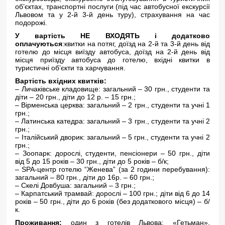
об’єктах, транспортні послуги (під час автобусної екскурсії
Львовом та у 2-й 3-й день туру), страхування на час
подорожі.
У вартість НЕ ВХОДЯТЬ і додатково
оплачуються
:квитки на потяг, доїзд на 2-й та 3-й день від
готелю до місця виїзду автобуса, доїзд на 2-й день від
місця приїзду автобуса до готелю, вхідні квитки в
туристичні об’єкти та харчування.
Вартість вхідних квитків:
– Личаківське кладовище: загальний – 30 грн., студенти та
діти – 20 грн., діти до 12 р. – 15 грн.;
– Вірменська церква: загальний – 2 грн., студенти та учні 1
грн.;
– Латинська катедра: загальний – 3 грн., студенти та учні 2
грн.;
– Італійський дворик: загальний – 5 грн., студенти та учні 2
грн.;
– Зоопарк: дорослі, студенти, пенсіонери – 50 грн., діти
від 5 до 15 років – 30 грн., діти до 5 років – б/к;
– SPA-центр готелю “Женева” (за 2 години перебування):
загальний – 80 грн., діти до 16р. – 60 грн.;
– Скелі Довбуша: загальний – 3 грн.;
– Карпатський трамвай: дорослі – 100 грн.; діти від 6 до 14
років – 50 грн., діти до 6 років (без додаткового місця) – б/
к.
Проживання:
один з готелів Львова: «Гетьман»,