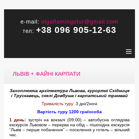
e-mail:
olgaflamingotur@gmail.com
+38 096 905-12-63
тел:
ЛЬВІВ + ФАЙНІ КАРПАТИ
Захоплююча архітектура Львова, курортні Східниця
і Трускавець, скелі Довбуша і карпатський трамвай
Тривалість туру:
3 дні/2ночі
Вартість туру 1200 грн/особа
1 день:
зустріч на вокзалі (09:00) – автобусна оглядова
екскурсія Львовом – перерва на обід – пішохідна екскурсія
“Львів – перше побачення” – поселення у готель – вільний
час.