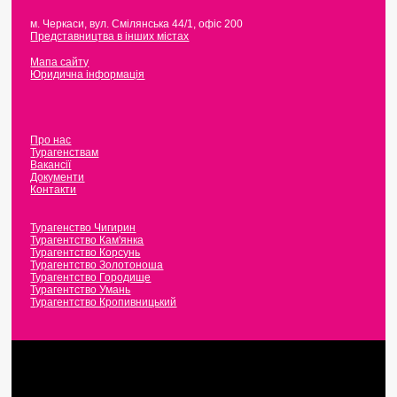
м. Черкаси
,
вул. Смілянська 44/1, офіс 200
Представництва в інших містах
Мапа сайту
Юридична інформація
Про нас
Турагенствам
Вакансії
Документи
Контакти
Турагенство Чигирин
Турагентство Кам'янка
Турагентство Корсунь
Турагентство Золотоноша
Турагентство Городище
Турагентство Умань
Турагентство Кропивницький