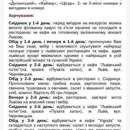
«Долинський», «Кайзер», «Цісар», 2- чи 3-місні номери з
вигодами в номері.
Харчування:
Сніданок у 1-й день
: перед виїздом на екскурсію можна
випити філіжанку кавусі та з’їсти канапки чи поснідати в
ресторанах чи кафе на головному залізничному вокзалі
Львова;
Обід у 1-й день і вечеря в 1-й день:
пропонуємо Вам
на Ваш смак, вибір і можливості скуштувати найкращі
галицькі страви у львівських рестораціях та кафе, адже
львівські кухарі вважалися одними з найкращих в усій
австрійській імперії та сучасній Україні.
Сніданок у 2-й день:
відбувається у кафе “Львівський
потяг”(на зразок «Пузата хата»), м. Львів, вул.
Чернівецька.
Обід у 2-й день:
відбувається в ресторані с. Східниця.
Пропоноване меню: грибна юшка, картопляне пюре,
свинина тушкована з овочами, салат з квашеної капусти,
хліб, компот. Вартість 85 грн./порція.
Вечеря у 2-й день:
кафе, ресторани, кав’ярні міста
Львова на власний смак і вибір.
Сніданок у 3-й день:
відбувається у кафе “Львівський
потяг”(на зразок «Пузата хата»), м. Львів, вул.
Чернівецька.
Обід у 3-й день:
відбувається в кафе “Vigoda” та
складається з наступного меню: салат з молодої капусти,
грибна юшка, картопляне пюре, м’ясо по домашньому,