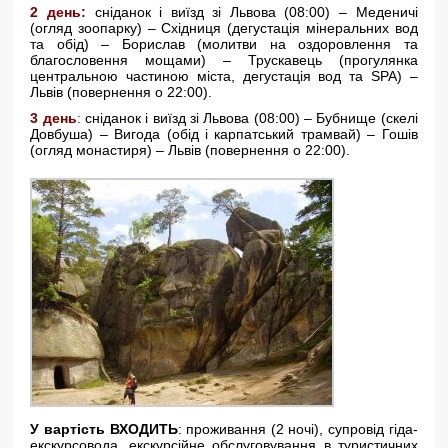
2 день:
сніданок і виїзд зі Львова (08:00) – Меденичі
(огляд зоопарку) – Східниця (дегустація мінеральних вод
та обід) – Борислав (молитви на оздоровлення та
благословення мощами) – Трускавець (прогулянка
центральною частиною міста, дегустація вод та SPA) –
Львів (повернення о 22:00).
3 день
:
сніданок і виїзд зі Львова (08:00) – Бубнище (скелі
Довбуша) – Вигода (обід і карпатський трамвай) – Гошів
(огляд монастиря) – Львів (повернення о 22:00).
У вартість ВХОДИТЬ
: проживання (2 ночі), супровід гіда-
екскурсовода, екскурсійне обслуговування в туристичних