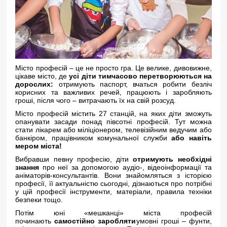
Місто професій – це не просто гра. Це велике, дивовижне,
цікаве місто, де
усі діти тимчасово перетворюються на
дорослих:
отримують паспорт, вчаться робити безліч
корисних та важливих речей, працюють і заробляють
гроші, після чого – витрачають їх на свій розсуд.
Місто професій містить 27 станцій, на яких діти зможуть
опанувати засади понад півсотні професій. Тут можна
стати лікарем або міліціонером, телевізійним ведучим або
банкіром, працівником комунальної служби
або навіть
мером міста!
Вибравши певну професію, діти
отримують необхідні
знання
про неї за допомогою аудіо-, відеоінформації та
аніматорів-консультантів. Вони знайомляться з історією
професії, її актуальністю сьогодні, дізнаються про потрібні
у цій професії інструменти, матеріали, правила техніки
безпеки тощо.
Потім юні «мешканці» міста професій
починають
самостійно заробляти
умовні гроші – фунти,