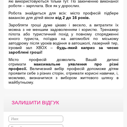
які використовуються тільки тут. По закінченню виконаної
роботи – зарплата. Все як у дорослих.
Робота знайдеться для всіх: місто професій підбере
вакансію для дітей віком
від 2 до 16 років.
Заробляти гроші дуже цікаво і весело, а витратити їх
можна з не меншим задоволенням і користю. Тренажер
пілота або туристичний похід у повному спорядженні
юного туриста, поїздка на автомобілі по міському
автодрому після уроків водіння в автошколі, лазерний тир,
ігровий зал XBOX –
будь-який каприз за чесно
зароблені гроші!
Місто професій дозволить Вашій дитині
отримати
максимальне уявлення про різні
професії.
Величезний вибір професій допоможе дітям
проявити себе з різних сторін, отримати корисні навички, і,
можливо, визначитися з вибором життєвого шляху в
майбутньому.
ЗАЛИШИТИ ВІДГУК