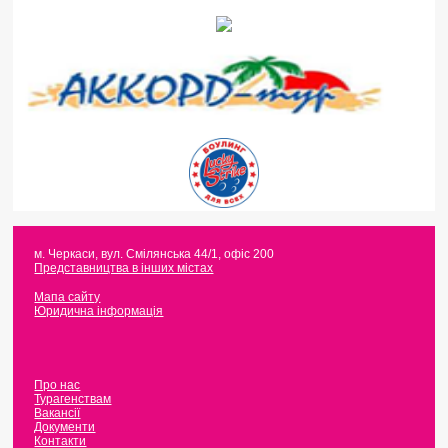
м. Черкаси
,
вул. Смілянська 44/1, офіс 200
Представництва в інших містах
Мапа сайту
Юридична інформація
Про нас
Турагенствам
Вакансії
Документи
Контакти