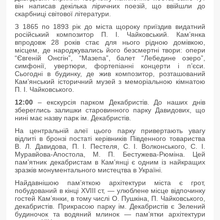
він написав декілька ліричних поезій, що ввійшли до
скарбниці світової літератури.
З 1865 по 1893 рік до міста щороку приїздив видатний
російський композитор П. І. Чайковський. Кам’янка
впродовж 28 років стає для нього рідною домівкою,
місцем, де народжувались його безсмертні твори: опери
“Євгеній Онєгін”, “Мазепа”, балет “Лебедине озеро”,
симфонії, увертюри, фортепіанні концерти і п’єси.
Сьогодні в будинку, де жив композитор, розташований
Кам’янський історичний музей з меморіальною кімнатою
П. І. Чайковського.
12:00
– екскурсія парком Декабристів. До наших днів
збереглись залишки старовинного парку Давидових, що
нині має назву парк ім. Декабристів.
На центральній алеї цього парку привертають увагу
відлиті в бронзі постаті керівників Південного товариства
В. Л. Давидова, П. І. Пестеля, С. І. Волконського, С. І.
Муравйова-Апостола, М. П. Бестужева-Рюміна. Цей
пам’ятник декабристам в Кам’янці є одним із найкращих
зразків монументального мистецтва в Україні.
Найдавнішою пам’яткою архітектури міста є грот,
побудований в кінці XVIII ст, — улюблене місце відпочинку
гостей Кам’янки, в тому числі О. Пушкіна, П. Чайковського,
декабристів. Прикрасою парку ім. Декабристів є Зелений
будиночок та водяний млинок — пам’ятки архітектури