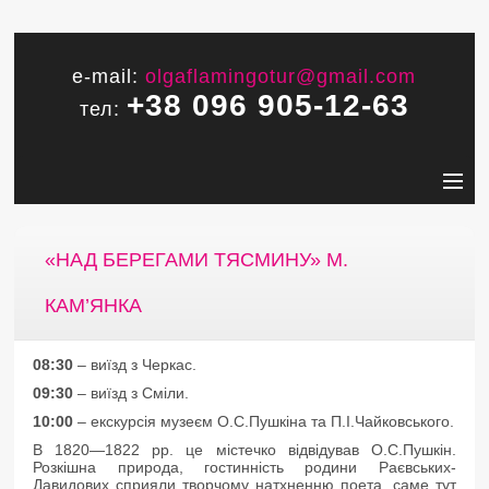
e-mail:
olgaflamingotur@gmail.com
+38 096 905-12-63
тел:
«НАД БЕРЕГАМИ ТЯСМИНУ» М.
КАМ’ЯНКА
08:30
– виїзд з Черкас.
09:30
– виїзд з Сміли.
10:00
– екскурсія музеєм О.С.Пушкіна та П.І.Чайковського.
В 1820—1822 рр. це містечко відвідував О.С.Пушкін.
Розкішна природа, гостинність родини Раєвських-
Давидових сприяли творчому натхненню поета, саме тут