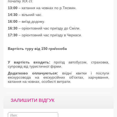
початку XIX ст.
13:00
– катання на човнах по р.Тясмин.
14:30
– вільний час.
16:00
– виїзд додому.
16:30
– орієнтовний час приїзду до Сміли.
17:30
– орієнтовний час приїзду в Черкаси.
Вартість
туру від 15
0 грн
/особа
У вартість входить:
проїзд автобусом, страховка,
супровід від туристичної фірми.
Додатково оплачуються:
вхідні квитки і послуги
екскурсовода на екскурсійних об’єктах, харчування,
катання на човнах, особисті витрати.
ЗАЛИШИТИ ВІДГУК