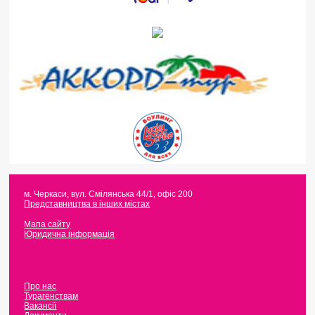
м. Черкаси
,
вул. Смілянська 44/1, офіс 200
Представництва в інших містах
Мапа сайту
Юридична інформація
Про нас
Турагенствам
Вакансії