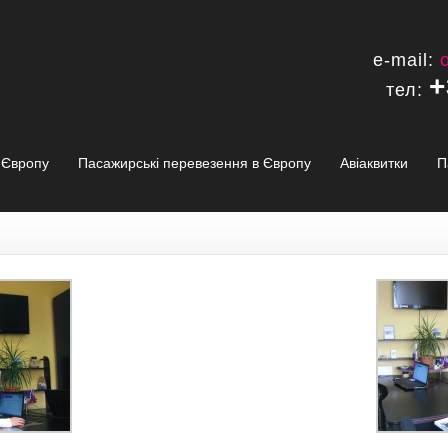
e-mail:
+
тел:
в Європу
Пасажирські перевезення в Європу
Авіаквитки
П