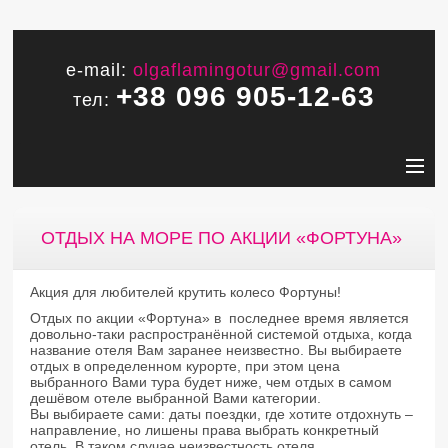
e-mail:
olgaflamingotur@gmail.com
+38 096 905-12-63
тел:
ОТДЫХ НА МОРЕ ПО АКЦИИ «ФОРТУНА»
Акция для любителей крутить колесо Фортуны!
Отдых по акции «Фортуна» в последнее время является
довольно-таки распространённой системой отдыха, когда
название отеля Вам заранее неизвестно. Вы выбираете
отдых в определенном курорте, при этом цена
выбранного Вами тура будет ниже, чем отдых в самом
дешёвом отеле выбранной Вами категории.
Вы выбираете сами: даты поездки, где хотите отдохнуть –
направление, но лишены права выбрать конкретный
отель. В таком случае неизвестность отеля