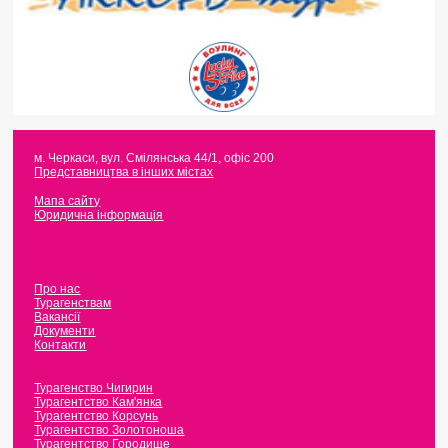
м. Черкаси
,
вул. Смілянська 44/1, офіс 200
Представництва в інших містах
Мапа сайту
Юридична інформація
Про нас
Турагенствам
Вакансії
Документи
Контакти
Турагенство Чигирин
Турагентство Кам'янка
Турагентство Корсунь
Турагентство Золотоноша
Турагентство Городище