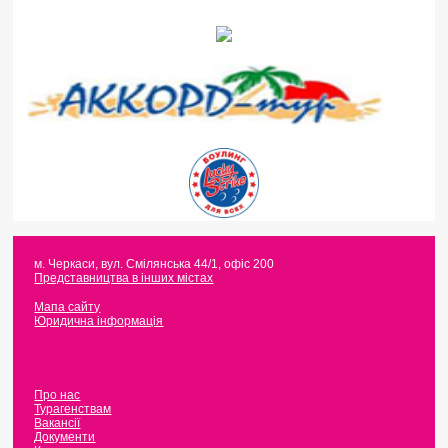
м. Черкаси
,
вул. Смілянська 44/1, офіс 200
Представництва в інших містах
Мапа сайту
Юридична інформація
Про нас
Турагенствам
Вакансії
Документи