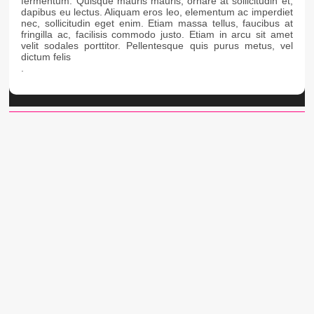
fermentum. Quisque mauris mauris, ornare at sollicitudin et,
dapibus eu lectus. Aliquam eros leo, elementum ac imperdiet
nec, sollicitudin eget enim. Etiam massa tellus, faucibus at
fringilla ac, facilisis commodo justo. Etiam in arcu sit amet
velit sodales porttitor. Pellentesque quis purus metus, vel
dictum felis
.