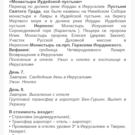
«Монастыри Иудейской пустыни»
Переезд по долине реки Иордан в Иерусалим.
Пустыня
Святого Града
, как были названы на Никейском Соборе
монастыри и Лавры в Иудейской пустыне, на берегу
Мертвого моря и в долине реки Иордан. Иудейская
пустыня.
Иерихон:
Монастырь Искушения на
Сорокодневной горе (Каранталь ). Пещера св. пророка
Илии. Монастырь пророка Елисея (дерево Закхея).
Участок Русской Духовной миссии в
Иерихоне.
Монастырь св.прп. Герасима Иорданского.
Вифания:
гробница Четверодневного Лазаря.
Возвращение в Иерусалим
Поселение в отеле. Ужин и ночлег в гостинице в
Иерусалиме
День 7.
Завтрак. Свободные день в Иерусалиме.
Ужин. Ночлег
День 8.
Завтрак. Выселение с отеля
Групповой трансфер в аэропорт Бен-Гурион. Вылет в
Украину
В стоимость входит:
• Страховка (индивидуальная);
• Трансфер аэропорт – отель – аэропорт;
• Проживание в отелях уровня 3* в Иерусалиме и Тверии,
Назарет;