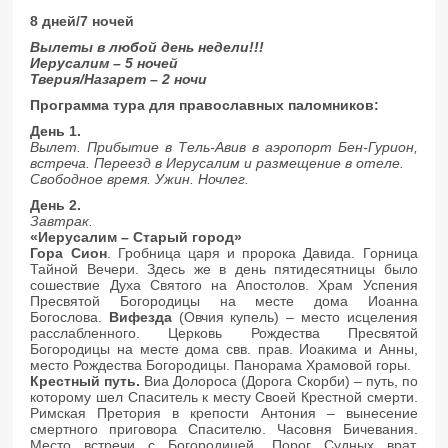
8 дней/7 ночей
Вылеты в любой день недели!!!
Иерусалим – 5 ночей
Тверия/Назарет – 2 ночи
Программа тура для православных паломников:
День 1.
Вылет. Прибытие в Тель-Авив в аэропорт Бен-Гурион,
встреча. Переезд в Иерусалим и размещение в отеле.
Свободное время. Ужин. Ночлег.
День 2.
Завтрак.
«Иерусалим – Старый город»
Гора Сион
. Гробница царя и пророка Давида. Горница
Тайной Вечери. Здесь же в день пятидесятницы было
сошествие Духа Святого на Апостолов. Храм Успения
Пресвятой Богородицы на месте дома Иоанна
Богослова.
Вифезда
(Овчия купель) – место исцеления
расслабленного. Церковь Рождества Пресвятой
Богородицы на месте дома свв. прав. Иоакима и Анны,
место Рождества Богородицы. Панорама Храмовой горы.
Крестный путь.
Виа Долороса (Дорога Скорби) – путь, по
которому шел Спаситель к месту Своей Крестной смерти.
Римская Претория в крепости Антония – вынесение
смертного приговора Спасителю. Часовня Бичевания.
Место встречи с Богородицей. Порог Судных врат,