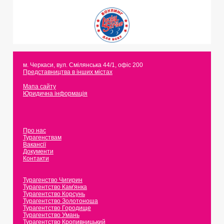
м. Черкаси
,
вул. Смілянська 44/1, офіс 200
Представництва в інших містах
Мапа сайту
Юридична інформація
Про нас
Турагенствам
Вакансії
Документи
Контакти
Турагенство Чигирин
Турагентство Кам'янка
Турагентство Корсунь
Турагентство Золотоноша
Турагентство Городище
Турагентство Умань
Турагентство Кропивницький