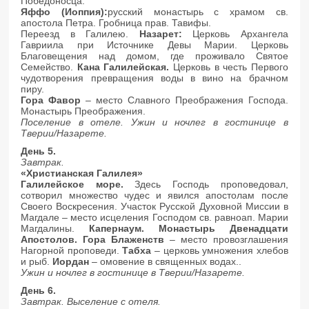
Победоносца.
Яффо (Иоппия):
русский монастырь с храмом св.
апостола Петра. Гробница прав. Тавифы.
Переезд в Галилею.
Назарет:
Церковь Архангела
Гавриила при Источнике Девы Марии. Церковь
Благовещения над домом, где проживало Святое
Семейство.
Кана Галилейская.
Церковь в честь Первого
чудотворения превращения воды в вино на брачном
пиру.
Гора Фавор
– место Славного Преображения Господа.
Монастырь Преображения.
Поселение в отеле. Ужин и ночлег в гостинице в
Тверии/Назарете.
День 5.
Завтрак.
«Христианская Галилея»
Галилейское море.
Здесь Господь проповедовал,
сотворил множество чудес и явился апостолам после
Своего Воскресения. Участок Русской Духовной Миссии в
Магдале – место исцеления Господом св. равноап. Марии
Магдалины.
Капернаум. Монастырь Двенадцати
Апостолов. Гора Блаженств
– место провозглашения
Нагорной проповеди.
Табха
– церковь умножения хлебов
и рыб.
Иордан
– омовение в священных водах..
Ужин и ночлег в гостинице в Тверии/Назарете.
День 6.
Завтрак. Выселение с отеля.