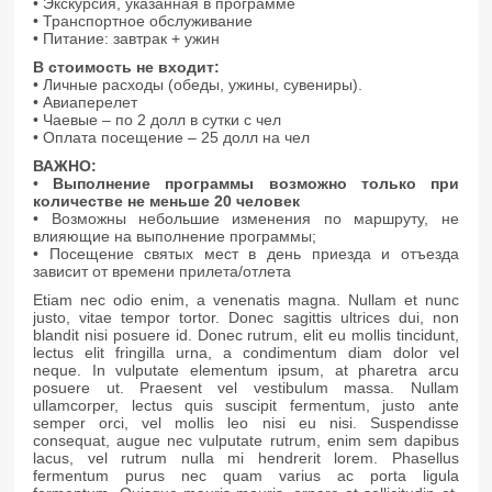
• Экскурсия, указанная в программе
• Транспортное обслуживание
• Питание: завтрак + ужин
В стоимость не входит:
• Личные расходы (обеды, ужины, сувениры).
• Авиаперелет
• Чаевые – по 2 долл в сутки с чел
• Оплата посещение – 25 долл на чел
ВАЖНО:
•
Выполнение программы возможно только при
количестве не меньше 20 человек
• Возможны небольшие изменения по маршруту, не
влияющие на выполнение программы;
• Посещение святых мест в день приезда и отъезда
зависит от времени прилета/отлета
Etiam nec odio enim, a venenatis magna. Nullam et nunc
justo, vitae tempor tortor. Donec sagittis ultrices dui, non
blandit nisi posuere id. Donec rutrum, elit eu mollis tincidunt,
lectus elit fringilla urna, a condimentum diam dolor vel
neque. In vulputate elementum ipsum, at pharetra arcu
posuere ut. Praesent vel vestibulum massa. Nullam
ullamcorper, lectus quis suscipit fermentum, justo ante
semper orci, vel mollis leo nisi eu nisi. Suspendisse
consequat, augue nec vulputate rutrum, enim sem dapibus
lacus, vel rutrum nulla mi hendrerit lorem. Phasellus
fermentum purus nec quam varius ac porta ligula