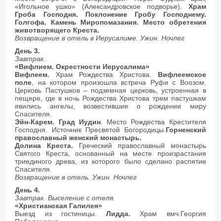
«Игольное ушко» (Александровское подворье).
Храм
Гроба Господня. Поклонение Гробу Господнему.
Голгофа. Камень Миропомазания. Место обретения
животворящего Креста.
Возвращение в отель в Иерусалиме. Ужин. Ночлег
День 3.
Завтрак.
«Вифлием. Окрестности Иерусалима»
Вифлеем.
Храм Рождества Христова.
Вифлеемское
поле
, на котором произошла встреча Руфи с Воозом.
Церковь Пастушков – подземная церковь, устроенная в
пещере, где в ночь Рождества Христова трем пастушкам
явились ангелы, возвестившие о рождении миру
Спасителя.
Эйн-Карем. Град Иудин
. Место Рождества Крестителя
Господня. Источник Пресвятой Богородицы.
Горненский
православный женский монастырь.
Долина Креста.
Греческий православный монастырь
Святого Креста, основанный на месте произрастания
триединого древа, из которого было сделано распятие
Спасителя.
Возвращение в отель. Ужин. Ночлег
День 4.
Завтрак. Выселение с отеля.
«Христианская Галилея»
Выезд из гостиницы.
Лидда.
Храм вмч.Георгия