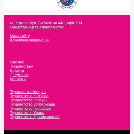
м. Черкаси
,
вул. Смілянська 44/1, офіс 200
Представництва в інших містах
Мапа сайту
Юридична інформація
Про нас
Турагенствам
Вакансії
Документи
Контакти
Турагенство Чигирин
Турагентство Кам'янка
Турагентство Корсунь
Турагентство Золотоноша
Турагентство Городище
Турагентство Умань
Турагентство Кропивницький