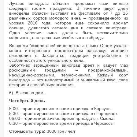
Лучшие виноделы области предложат свои винные
шедевры гостям праздника. В течение двух дней
виноделы области выставят на фестивале от 7 до 15
различных сортов молодого вина – произведенного из
урожая 2016 года, которое еще сохранило аромат
солнца, душистого летнего дня и свежего винограда.
Одно условие: вина должны быть исключительно
марочные, а не дешевые изабельные гибриды.
Во время божоле-дней вино не только пьют. О нем узнают
много интересного: организаторы расскажут историю
виноделия в Закарпатье, традиции употребления и
особенности этого уникального дела.
Заботливо взращенный виноград зреет и радует глаз
роскошными гроздьями – прозрачно-белыми,
насыщенно-розовыми, темно-синими. Каждый сорт
винограда – это неповторимый и уникальный вкус, своя
история и способ выращивания.
6). Выезд на дом.
Четвёртый день
5:00 – ориентировочное время приезда в Корсунь.
5:30 – ориентировочное время приезда в г.Городище.
06:00 – ориентировочное время приезда в г. Смела.
6:30 – ориентировочное время приезда в Черкассы.
Стоимость тура:
3000 грн / чел