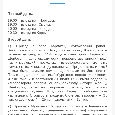
Первый день:
19:00 – выезд из г. Черкассы.
19:30 – выезд из г.Смела.
20:00 – выезд из г.Городище.
20:30 – выезд из Корсунь
Второй день
1). Приезд в село Карпаты, Мукачевский район.
Закарпатской области. Экскурсия по замку Шенборнов –
бывший дворец, а с 1946 года – санаторий «Карпаты».
Шенборн – аристократический немецко-австрийский род,
насчитывающий несколько высокопоставленных лиц
римско-католического духовенства. Представители этой
семьи были самыми землевладельцами на Закарпатье.
После подавления антигабсбургского восстания имения
князя Ракоци и постанцев 31 июля 1728 были подарены
императором Карлом VI архиепископу Лотару Францу
Шенборну, который поручил руководство своими
владениями кузену Фридриху Карлу Шенборну, как
наследнику. Стоимость входных билетов: взрослый – 35
грн, студенческий – 25 грн, школьники – 15 грн.
2). Приезд в Мукачево. Экскурсия по замку «Паланок» –
уникальный образец средневековой фортификационной
архитектуры, с сочетанием различных стилей, один из