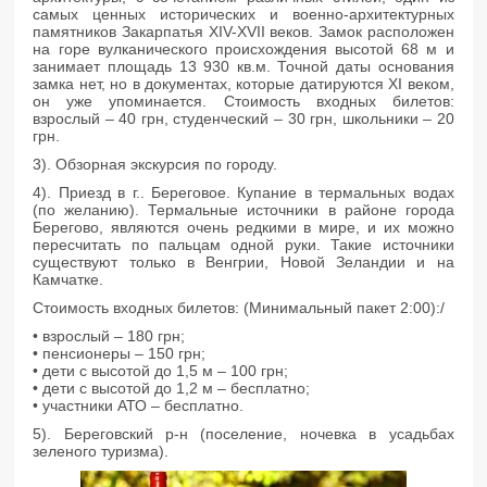
самых ценных исторических и военно-архитектурных
памятников Закарпатья XIV-XVII веков. Замок расположен
на горе вулканического происхождения высотой 68 м и
занимает площадь 13 930 кв.м. Точной даты основания
замка нет, но в документах, которые датируются XI веком,
он уже упоминается. Стоимость входных билетов:
взрослый – 40 грн, студенческий – 30 грн, школьники – 20
грн.
3). Обзорная экскурсия по городу.
4). Приезд в г.. Береговое. Купание в термальных водах
(по желанию). Термальные источники в районе города
Берегово, являются очень редкими в мире, и их можно
пересчитать по пальцам одной руки. Такие источники
существуют только в Венгрии, Новой Зеландии и на
Камчатке.
Стоимость входных билетов: (Минимальный пакет 2:00):/
• взрослый – 180 грн;
• пенсионеры – 150 грн;
• дети с высотой до 1,5 м – 100 грн;
• дети с высотой до 1,2 м – бесплатно;
• участники АТО – бесплатно.
5). Береговский р-н (поселение, ночевка в усадьбах
зеленого туризма).