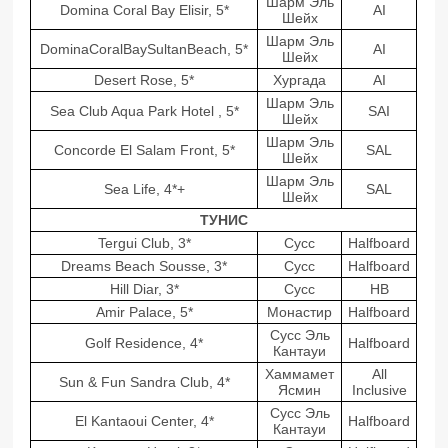
Шарм Эль
Domina Coral Bay Elisir, 5*
AI
Шейх
Шарм Эль
DominaCoralBaySultanBeach, 5*
AI
Шейх
Desert Rose, 5*
Хургада
AI
Шарм Эль
Sea Club Aqua Park Hotel , 5*
SAI
Шейх
Шарм Эль
Concorde El Salam Front, 5*
SAL
Шейх
Шарм Эль
Sea Life, 4*+
SAL
Шейх
ТУНИС
Tergui Club, 3*
Сусс
Halfboard
Dreams Beach Sousse, 3*
Сусс
Halfboard
Hill Diar, 3*
Сусс
HB
Amir Palace, 5*
Монастир
Halfboard
Сусс Эль
Golf Residence, 4*
Halfboard
Кантауи
Хаммамет
All
Sun & Fun Sandra Club, 4*
Ясмин
Inclusive
Сусс Эль
El Kantaoui Center, 4*
Halfboard
Кантауи