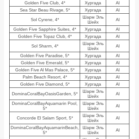
Golden Five Club, 4*
Хургада
AI
Sea Star Beau Rivage, 5*
Хургада
AI
Шарм Эль
Sol Cyrene, 4*
AI
Шейх
Golden Five Sapphire Suites, 4*
Хургада
AI
Golden Five Topaz Club, 4*
Хургада
AI
Шарм Эль
Sol Sharm, 4*
AI
Шейх
Golden Five Paradise, 5*
Хургада
AI
Golden Five Emerald, 5*
Хургада
AI
Golden Five Al Mas Palace, 5*
Хургада
AI
Palm Beach Resort, 4*
Хургада
AI
Golden Five Diamond, 5*
Хургада
AI
Шарм Эль
DominaCoralBayOasisGarden, 5*
AI
Шейх
DominaCoralBayAquamarin Pool,
Шарм Эль
AI
5*
Шейх
Шарм Эль
Concorde El Salam Sport, 5*
AI
Шейх
DominaCoralBayAquamarinBeach,
Шарм Эль
AI
5*
Шейх