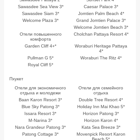
Sawasdee Sea View 3*
Caesar Palace 3*
Sawasdee Siam 3*
Jomtien Palm Beach 4*
Welcome Plaza 3*
Grand Jomtien Palace 3*
Welcome Jomtien Beach 3*
Отели повышенного
Cholchan Pattaya Resort 4*
комфорта
Garden Cliff 4+*
Woraburi Heritage Pattaya
4*
Pullman G 5*
Woraburi The Ritz 4*
Royal Cliff 5*
Пхукет
Отели для экономичного
Отели для семейного
отдыха и молодежи
отдыха
Baan Karon Resort 3*
Double Tree Resort 4*
Blue Sky Patong 3*
Holiday Inn Mai Khao 5*
Issara Resort 3*
Horizon Patong 3*
M-Narina 3*
Horizon Karon 4*
Nara Grandeur Patong 3*
Kata Sea Breeze 3*
Patong Cottage 3*
Movenpick Resort Karon
Beach 5*