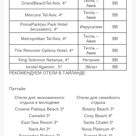
Телль –
GrandBeachTel Aviv, 4*
BB
Авив
Телль –
Mercure Tel Aviv, 4*
BB
Авив
PrimaPark(ex.Park Hotel
Иерусалим
BB
Jerusalem), 4*
Телль –
Metropolitan Tel Aviv, 4*
BB
Авив
Телль –
The Rimonim Optima Hotel, 4*
BB
Авив
King Solomon Netanya, 4*
Нетания
BB
Isrotel Agamim , 5*
Эйлат
BB
РЕКОМЕНДУЕМ ОТЕЛИ В ТАЙЛАНДЕ:
Паттайя
Отели для экономичного
Отели для семейного
отдыха и молодежи
отдыха
Crowne Pattaya Beach 3*
Botany Beach 3*
Camelot 3*
Cosy Beach 4*
East Sea Resort 3*
Sarita Chalet 3*
Naris Art 3*
Nova Platinum 4*
Sawasdee Pattaya 2*
Sunset Park 4*