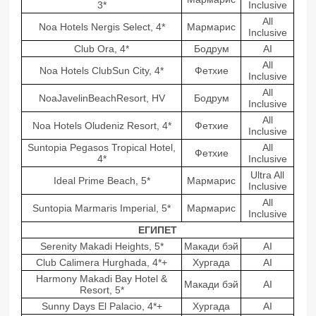
3*
Inclusive
All
Noa Hotels Nergis Select, 4*
Мармарис
Inclusive
Club Ora, 4*
Бодрум
AI
All
Noa Hotels ClubSun City, 4*
Фетхие
Inclusive
All
NoaJavelinBeachResort, HV
Бодрум
Inclusive
All
Noa Hotels Oludeniz Resort, 4*
Фетхие
Inclusive
Suntopia Pegasos Tropical Hotel,
All
Фетхие
4*
Inclusive
Ultra All
Ideal Prime Beach, 5*
Мармарис
Inclusive
All
Suntopia Marmaris Imperial, 5*
Мармарис
Inclusive
ЕГИПЕТ
Serenity Makadi Heights, 5*
Макади бэй
AI
Club Calimera Hurghada, 4*+
Хургада
AI
Harmony Makadi Bay Hotel &
Макади бэй
AI
Resort, 5*
Sunny Days El Palacio, 4*+
Хургада
AI