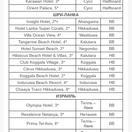
Karawan Hotel, 3*
Сусс
Halfboard
Orient Palace, 5*
Сусс
Halfboard
ШРИ-ЛАНКА
Insight Hotel, 2*+
Ahangama
BB
Hotel Lanka Super Corals, 2*
Hikkaduwa
BB
Villa Ocean View, 4*
Wadduwa
BB
Tangerine Beach Hotel, 4*
Kalutara
BB
Hotel Sunset Beach, 2*
Negombo
BB
Hibiscus Beach Hotel & Villas, 3*
Kalutara
HB
Club Koggala Village, 3*
Koggala
HB
Citrus Hikkaduwa, 3*
Hikkaduwa
HB
Koggala Beach Hotel, 2*
Koggala
HB
Induruwa Beach Resort, 4*
Induruwa
HB
Chaaya Tranz Hikkaduwa, 4*
Hikkaduwa
HB
ИЗРАИЛЬ
Телль –
Olympia Hotel, 3*
BB
Авив
Residence Netanya, 3*
Нетания
BB
Телль –
Prima Tel Aviv, 4*
BB
Авив