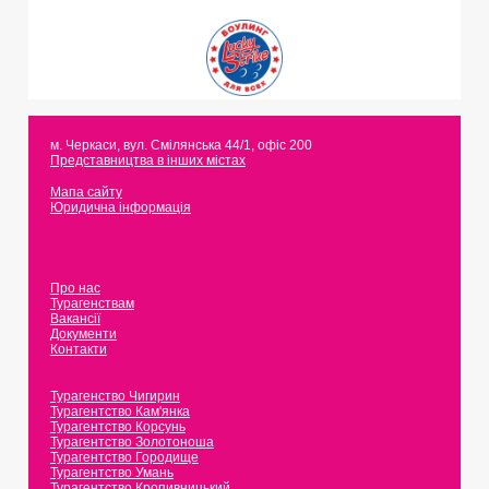
м. Черкаси
,
вул. Смілянська 44/1, офіс 200
Представництва в інших містах
Мапа сайту
Юридична інформація
Про нас
Турагенствам
Вакансії
Документи
Контакти
Турагенство Чигирин
Турагентство Кам'янка
Турагентство Корсунь
Турагентство Золотоноша
Турагентство Городище
Турагентство Умань
Турагентство Кропивницький