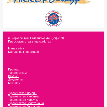
м. Черкаси
,
вул. Смілянська 44/1, офіс 200
Представництва в інших містах
Мапа сайту
Юридична інформація
Про нас
Турагенствам
Вакансії
Документи
Контакти
Турагенство Чигирин
Турагентство Кам'янка
Турагентство Корсунь
Турагентство Золотоноша
Турагентство Городище