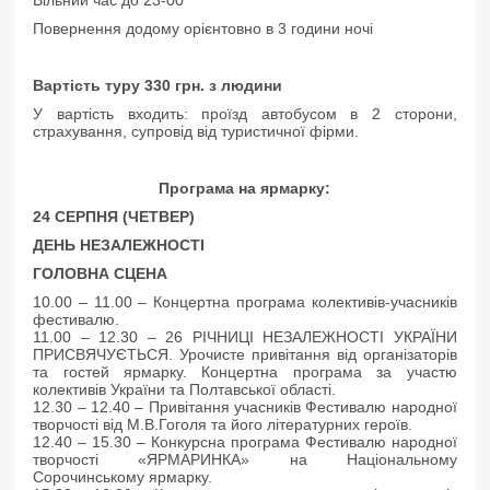
Вільний час до 23-00
Повернення додому орієнтовно в 3 години ночі
Вартість туру 330 грн. з людини
У вартість входить: проїзд автобусом в 2 сторони,
страхування, супровід від туристичної фірми.
Програма на ярмарку:
24 СЕРПНЯ (ЧЕТВЕР)
ДЕНЬ НЕЗАЛЕЖНОСТІ
ГОЛОВНА СЦЕНА
10.00 – 11.00 – Концертна програма колективів-учасників
фестивалю.
11.00 – 12.30 – 26 РІЧНИЦІ НЕЗАЛЕЖНОСТІ УКРАЇНИ
ПРИСВЯЧУЄТЬСЯ. Урочисте привітання від організаторів
та гостей ярмарку. Концертна програма за участю
колективів України та Полтавської області.
12.30 – 12.40 – Привітання учасників Фестивалю народної
творчості від М.В.Гоголя та його літературних героїв.
12.40 – 15.30 – Конкурсна програма Фестивалю народної
творчості «ЯРМАРИНКА» на Національному
Сорочинському ярмарку.