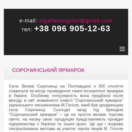
e-mail:
olgaflamingotur@gmail.com
+38 096 905-12-63
тел:
СОРОЧИНСЬКИЙ ЯРМАРОК
Село Великі Сорочинці на Полтавщині з XIX століття
славиться як місце проведення самої колоритної ярмарки
в Україні. Особливу популярність вона придбала після
виходу в світ знаменитої повісті “Сорочинський ярмарок”
українського письменника М.Гоголя, який був уродженцем
села Сорочинці. Сьогодні захід під брендом
“Сорочинський ярмарок” – це не просто велике торгове
свято, на якому свою продукцію представляють провідні
підприємства з України та інших країн. Це ще і яскрава
театралізована вистава за участю героїв творів М. Гоголя