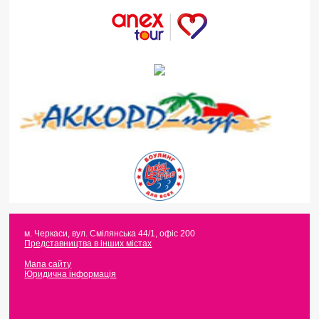
м. Черкаси
,
вул. Смілянська 44/1, офіс 200
Представництва в інших містах
Мапа сайту
Юридична інформація