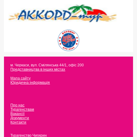
м. Черкаси
,
вул. Смілянська 44/1, офіс 200
Представництва в інших містах
Мапа сайту
Юридична інформація
Про нас
Турагенствам
Вакансії
Документи
Контакти
Турагенство Чигирин