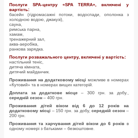
Послуги SPA-центру «SPA TERRA», включені у
вартість:
басейн (гідромасажні потоки, водоспади, ополонка з
холодною водою, джакузі),
сауна,
римська парна,
хамам,
тренажерний зал,
аква-аеробіка,
ранкова зарядка.
Послуги розважального центру, включені у вартість:
настільний теніс,
дитяча кімната,
дитячий майданчик.
Проживання на додатковому місці
можливе в номерах
«Кутовий» та в номерах вищих категорій.
Доплата за додаткове місце
– 300 грн. за добу.,
середній сезон
– 400 грн.
Проживання дітей віком від 6 до 12 років на
додатковому місці
– 150 грн. за добу,
середній сезон
–
200 грн.
Проживання та харчування дітей віком до 6 років
в
одному номері з батьками – безкоштовне.