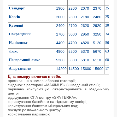
Стандарт
1900
2200
2070
2370
2540
Клас
ік
2000
2300
2180
2480
2540
Кутовий
2400
2700
2620
2920
3060
Покращений
2700
3000
2950
3250
3450
Напівлюкс
4400
4700
4820
5120
5660
Люкс
4900
5200
5370
5670
6310
Панорамний люкс
5300
5600
5810
6110
6830
Апартаменти
14200
14500
15600
15900
17000
Ціна номеру включає в себе:
проживання в номері обраної категорії;
сніданок в ресторані «MAXIMUS» («шведський стіл»);
первинну консультацію лікаря-терапевта в Медичному
центрі;
відвідування СПА-центру «SPA TERRA»;
користування басейном на відкритому повітрі;
користування бюветом мінеральних вод;
послуги розважального центру;
користування парковкою.