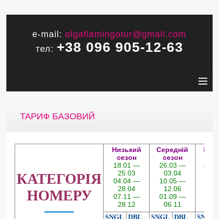
e-mail:
olgaflamingotur@gmail.com
+38 096 905-12-63
тел:
ТАРИФ БАЗОВИЙ
Низький
Середній
Висо
сезон
сезон
сез
18.01 —
26.03 —
13.0
25.03
03.04
31.
КАТЕГОРІЯ
04.04 —
10.05 —
28.04
12.06
НОМЕРУ
07.11 —
01.09 —
28.12
06.11
SNGL
DBL
SNGL
DBL
SNGL