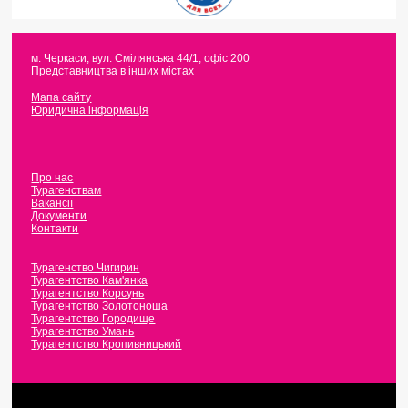
м. Черкаси
,
вул. Смілянська 44/1, офіс 200
Представництва в інших містах
Мапа сайту
Юридична інформація
Про нас
Турагенствам
Вакансії
Документи
Контакти
Турагенство Чигирин
Турагентство Кам'янка
Турагентство Корсунь
Турагентство Золотоноша
Турагентство Городище
Турагентство Умань
Турагентство Кропивницький