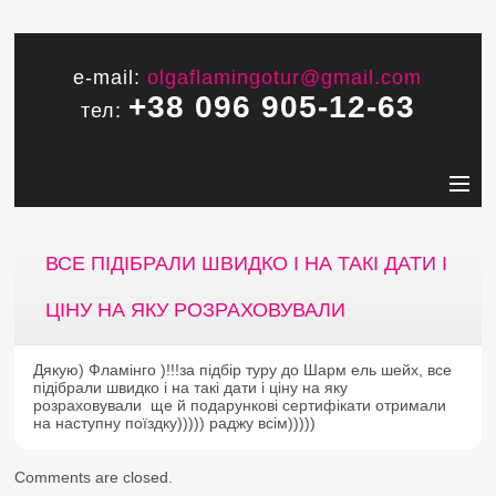
e-mail:
olgaflamingotur@gmail.com
+38 096 905-12-63
тел:
ВСЕ ПІДІБРАЛИ ШВИДКО І НА ТАКІ ДАТИ І
ЦІНУ НА ЯКУ РОЗРАХОВУВАЛИ
Дякую) Фламінго )!!!за підбір туру до Шарм ель шейх, все
підібрали швидко і на такі дати і ціну на яку
розраховували ще й подарункові сертифікати отримали
на наступну поїздку))))) раджу всім)))))
Comments are closed.