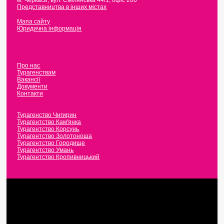
м. Черкаси
,
вул. Смілянська 44/1, офіс 200
Представництва в інших містах
Мапа сайту
Юридична інформація
Про нас
Турагенствам
Вакансії
Документи
Контакти
Турагенство Чигирин
Турагентство Кам'янка
Турагентство Корсунь
Турагентство Золотоноша
Турагентство Городище
Турагентство Умань
Турагентство Кропивницький