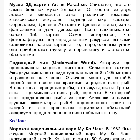
Музей 3Д картин Art in Paradise.
Считается, что это
самый большой музей 3д картин. Он состоит из двуж
этажей и множества залов различной тематики:
классическое искусство, подводный мир, сафари,
сюрреализм, Древняя Аюттайя и Древний Египет, зал с
фантазиями и даже динозавры. Всего насчитывается
более 150 картин. Самое интересное, что
фотографируясь под определенным ракурсом, вы сами
становитесь частью картины. Под определенным углом
они приобретают глубину и перспективу и становятся
объемными.
Подводный мир (Underwater World).
Аквариум, где
представлены морские животные Сиамского залива.
Аквариум выполнен в виде туннеля длинной в 105 метров
и разделен на 4 зоны. Отличное место для детей.В
первой зоне находятся красивые и редкие виды рыб.
Вторая зона – хрящевые рыбы, в т.ч. акулы, скаты. Третья
зона – промысловые виды рыб, черепахи. В четвертой
зоне представлены рыбы из реки Амазонки и самые
крупные экземпляры рыб.В определенное время в
каждой из зон проводится кормление обитателей
аквариума, представленное в виде небольшого шоу.
Ко Чанг
Морской национальный парк Му Ко Чанг.
В 1982 был
создан Морской национальный парк Му Ко Чанг,
включающий в себя Ко Чанг и около 50 близлежащих к