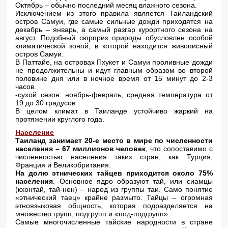
Октябрь – обычно последний месяц влажного сезона.
Исключением из этого правила является Таиландский
остров Самуи, где самые сильные дожди приходятся на
декабрь – январь, а самый разгар курортного сезона на
август. Подобный сюрприз природы обусловлен особой
климатической зоной, в которой находится живописный
остров Самуи.
В Паттайе, на островах Пхукет и Самуи проливные дожди
не продолжительны и идут главным образом во второй
половине дня или в ночное время от 15 минут до 2-3
часов.
-сухой сезон: ноябрь-февраль, средняя температура от
19 до 30 градусов
В целом климат в Таиланде устойчиво жаркий на
протяжении круглого года.
Население
Таиланд занимает 20-е место в мире по численности
населения – 67 миллионов человек
, что сопоставимо с
численностью населения таких стран, как Турция,
Франция и Великобритания.
На долю этнических тайцев приходится около 75%
населения
. Основное ядро образуют тай, или сиамцы
(кхонтай, тай-нен) – народ из группы таи. Само понятие
«этнический таец» крайне размыто. Тайцы – огромная
этноязыковая общность, которая подразделяется на
множество групп, подгрупп и «под-подгрупп».
Самые многочисленные тайские народности в стране