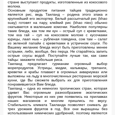
стране выступают продукты, изготовленные из кокосового
молока.
Основным продуктом питания тайцев традиционно
является рис, ведь Таиланд – родина этого злака и
крупнейший его экспортер. Белый рассыпчатый рис (khao
suay) готовят на пару, клейкий рис (khao nieo) обычно
скатывается в маленькие комочки. Наиболее популярны
такие блюда, как том ям кун – острый суп с креветками,
том кха гай – суп на кокосовом молоке с кусочками
курицы, лаап ныа – рубленая говядина, сом там – салат
из зеленой папайи с креветками в устричном соусе. По
Вашему желанию блюда могут быть приготовлены менее
острыми, либо, вообще, без перца. Не старайтесь запить
острые соусы водой. Поступайте лучше так, как сами
тайцы: закажите побольше риса.
Таиланд предлагает гурманам огромный выбор
морепродуктов. Устрицы, мидии, кальмары, трепанги,
креветки и крабы плавают в огромных аквариумах или
выложены на льду в многочисленных ресторанах морской
кухни, где Вы сможете выбрать их для приготовления
понравившегося Вам блюда.
Таиланд – одна из немногих тропических стран, которая
удивит Вас огромным разнообразием экзотических
фруктов. Некоторые из них уже появились на прилавках
наших магазинов и многим пришлись по вкусу.
Стабильность климата Таиланда позволяет снимать до
трех урожаев фруктов в год. Все они выращены без
использования химических удобрений, поэтому являются