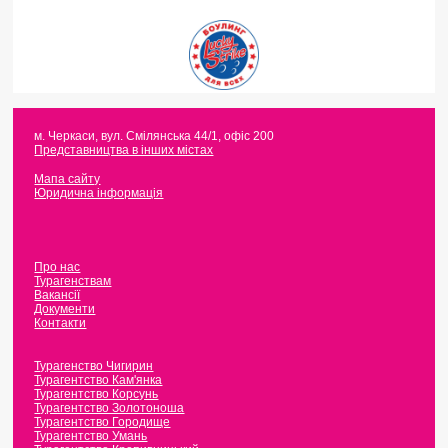
м. Черкаси
,
вул. Смілянська 44/1, офіс 200
Представництва в інших містах
Мапа сайту
Юридична інформація
Про нас
Турагенствам
Вакансії
Документи
Контакти
Турагенство Чигирин
Турагентство Кам'янка
Турагентство Корсунь
Турагентство Золотоноша
Турагентство Городище
Турагентство Умань