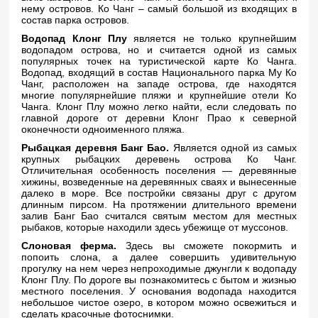
нему островов. Ко Чанг – самый большой из входящих в
состав парка островов.
Водопад Клонг Плу
является не только крупнейшим
водопадом острова, но и считается одной из самых
популярных точек на туристической карте Ко Чанга.
Водопад, входящий в состав Национального парка Му Ко
Чанг, расположен на западе острова, где находятся
многие популярнейшие пляжи и крупнейшие отели Ко
Чанга. Клонг Плу можно легко найти, если следовать по
главной дороге от деревни Клонг Прао к северной
оконечности одноименного пляжа.
Рыбацкая деревня Банг Бао.
Является одной из самых
крупных рыбацких деревень острова Ко Чанг.
Отличительная особенность поселения — деревянные
хижины, возведенные на деревянных сваях и вынесенные
далеко в море. Все постройки связаны друг с другом
длинным пирсом. На протяжении длительного времени
залив Банг Бао считался святым местом для местных
рыбаков, которые находили здесь убежище от муссонов.
Слоновая ферма.
Здесь вы сможете покормить и
попоить слона, а далее совершить удивительную
прогулку на нем через непроходимые джунгли к водопаду
Клонг Плу. По дороге вы познакомитесь с бытом и жизнью
местного поселения. У основания водопада находится
небольшое чистое озеро, в котором можно освежиться и
сделать красочные фотоснимки.