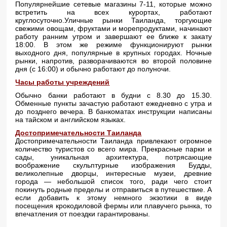
Популярнейшие сетевые магазины 7-11, которые можно
встретить на всех курортах, работают
круглосуточно.Уличные рынки Таиланда, торгующие
свежими овощам, фруктами и морепродуктами, начинают
работу ранним утром и завершают ее ближе к закату
18:00. В этом же режиме функционируют рынки
выходного дня, популярные в крупных городах. Ночные
рынки, напротив, разворачиваются во второй половине
дня (с 16:00) и обычно работают до полуночи.
Часы работы учреждений
Обычно банки работают в будни с 8.30 до 15.30.
Обменные пункты зачастую работают ежедневно с утра и
до позднего вечера. В банкоматах инструкции написаны
на тайском и английском языках.
Достопримечательности Таиланда
Достопримечательности Таиланда привлекают огромное
количество туристов со всего мира. Прекрасные парки и
сады, уникальная архитектура, потрясающие
воображение скульптурные изображения Будды,
великолепные дворцы, интересные музеи, древние
города — небольшой список того, ради чего стоит
покинуть родные пределы и отправиться в путешествие. А
если добавить к этому немного экзотики в виде
посещения крокодиловой фермы или плавучего рынка, то
впечатления от поездки гарантированы.