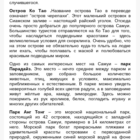
случившегося.
Остров Ко Тао .
Название острова Тао в переводе
означает “остров черепахи”. Этот маленький островок в
Сиамском заливе – настоящий райский уголок. Отсюда
очень просто добраться до популярного острова Самуи.
Большинство туристов отправляются на Ко Тао для того,
чтобы насладиться подводными красотами – здесь
великолепные условия для снорклинга. Очень удобно, что
на этом острове не обязательно куда-то плыть на лодке
или ехать, чтобы поплавать с маской и полюбоваться
красивым подводным миром.
Одно из самых интересных мест на Самуи –
парк
Парадайз.
Это место – нечто среднее между парком и
заповедником, где собрано большое количество
животных, птиц, живущих в условиях, максимально
приближенных к естественным. В парке можно увидеть
невероятных голубей всех цветов радуги, а в заповеднике
живут жёлтые ара, какаду, зимородки. Здесь можно
покормить из рук кроликов, белок, погладить игуану и
многих других обитателей.
Парк Анг Тонг
– это морской национальный парк,
состоящий из 42 островов, находящийся с западной
стороны острова Самуи, примерно в 14 километрах от
него. Морской парк богат прекрасными пляжами и
удивительной красоты островами с первозданной
природой, окруженными синей морской водой на фоне