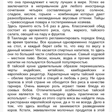
что она принадлежит к числу лучших в мире. Успех ее
заключается в непривычном для любого иностранца
сочетании четырех составляющих вкуса: соленое,
сладкое, кислое, горькое – комбинации которых дают
разнообразные и неожиданные вкусовые оттенки. Тайцы
– превосходные повара и гостеприимные хозяева.
Здесь принято есть 5-6 раз в день. Классический обед
состоит из ароматного риса, супа, жаркого, тайского
салата, овощей на пару и фруктов.
В Таиланде не принято регламентировать порядок блюд
во время трапезы. Все кушанья одновременно подаются
на стол, и каждый берет себе то, что ему по вкусу в
данный момент. Что касается спиртных напитков, то здесь
они по большей части слабоалкогольные. Самый ходовой
– местное пиво. Виски, коньяк, водка и прочие крепкие
напитки не пользуются большой популярностью.
В тайской кухне удивительным образом перемешались
черты индийских, китайских, камбоджийских и
европейских рецептур. Характерные черты тайский кухни
– обилие пряностей и специй и любовь к рису. Ни одна
трапеза в этой стране не обходится без риса в качестве
гарнира. Очень важную роль играют также блюда из
соевых бобов. Отличительной особенностью тайской
кухни является то, что говядину здесь практически не
используют – блюда из этого сорта мяса вы найдете лишь
в ресторанах европейской кухни, да и то не всегда. Дело в
том, что здесь вообще не занимаются разведением
коров. Кстати, эквивалентом молочных продуктов в этой