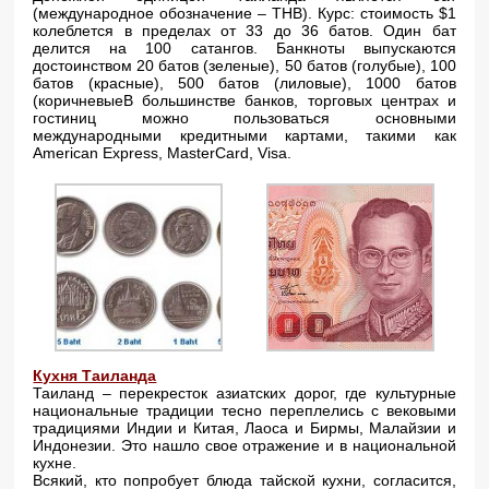
(международное обозначение – THB). Курс: стоимость $1
колеблется в пределах от 33 до 36 батов. Один бат
делится на 100 сатангов. Банкноты выпускаются
достоинством 20 батов (зеленые), 50 батов (голубые), 100
батов (красные), 500 батов (лиловые), 1000 батов
(коричневыеВ большинстве банков, торговых центрах и
гостиниц можно пользоваться основными
международными кредитными картами, такими как
American Express, MasterCard, Visa.
Кухня Таиланда
Таиланд – перекресток азиатских дорог, где культурные
национальные традиции тесно переплелись с вековыми
традициями Индии и Китая, Лаоса и Бирмы, Малайзии и
Индонезии. Это нашло свое отражение и в национальной
кухне.
Всякий, кто попробует блюда тайской кухни, согласится,