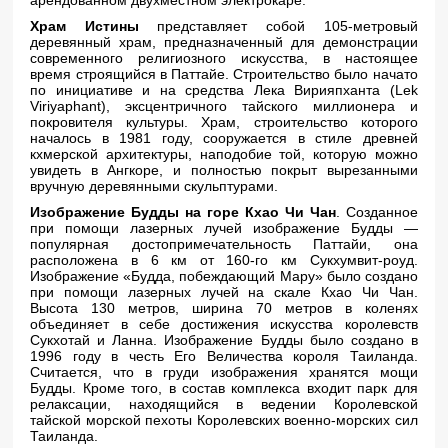
арендованном двухместном электрокаре.
Храм Истины
представляет собой 105-метровый
деревянный храм, предназначенный для демонстрации
современного религиозного искусства, в настоящее
время строящийся в Паттайе. Строительство было начато
по инициативе и на средства Лека Вирияпханта (Lek
Viriyaphant), эксцентричного тайского миллионера и
покровителя культуры. Храм, строительство которого
началось в 1981 году, сооружается в стиле древней
кхмерской архитектуры, наподобие той, которую можно
увидеть в Ангкоре, и полностью покрыт вырезанными
вручную деревянными скульптурами.
Изображение Будды на горе Кхао Чи Чан
. Созданное
при помощи лазерных лучей изображение Будды —
популярная достопримечательность Паттайи, она
расположена в 6 км от 160-го км Сукхумвит-роуд.
Изображение «Будда, побеждающий Мару» было создано
при помощи лазерных лучей на скале Кхао Чи Чан.
Высота 130 метров, ширина 70 метров в коленях
объединяет в себе достижения искусства королевств
Сукхотай и Ланна. Изображение Будды было создано в
1996 году в честь Его Величества короля Таиланда.
Считается, что в груди изображения хранятся мощи
Будды. Кроме того, в состав комплекса входит парк для
релаксации, находящийся в ведении Королевской
тайской морской пехоты Королевских военно-морских сил
Таиланда.