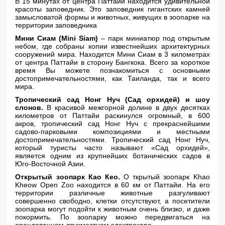
В 15 минутах от центра Паттайи находится удивительной
красоты заповедник. Это заповедник гигантских камней
замысловатой формы и животных, живущих в зоопарке на
территории заповедника
Мини Сиам (Mini Siam)
– парк миниатюр под открытым
небом, где собраны копии известнейших архитектурных
сооружений мира. Находится Мини Сиам в 3 километрах
от центра Паттайи в сторону Бангкока. Всего за короткое
время Вы можете познакомиться с основными
достопримечательностями, как Таиланда, так и всего
мира.
Тропический сад Нонг Нуч (Сад орхидей) и шоу
слонов.
В красивой межгорной долине в двух десятках
километров от Паттайи раскинулся огромный, в 600
акров, тропический сад Нонг Нуч с прекраснейшими
садово-парковыми композициями и местными
достопримечательностями. Тропический сад Нонг Нуч,
который туристы часто называют «Сад орхидей»,
является одним из крупнейших ботанических садов в
Юго-Восточной Азии.
Открытый зоопарк Као Кео.
О ткрытый зоопарк Khao
Kheow Open Zoo находится в 60 км от Паттайи. На его
территории различные животные разгуливают
совершенно свободно, клетки отсутствуют, а посетители
зоопарка могут подойти к животным очень близко, и даже
покормить. По зоопарку можно передвигаться на