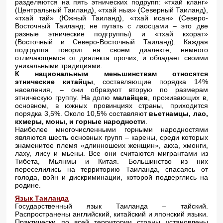
разделяются на пять этнических подрупп: «тхай кланг»
(Центральный Таиланд), «тхай ныа» (Северный Таиланд),
«тхай тай» (Южный Таиланд), «тхай исан» (Северо-
Восточный Таиланд; не путать с лаосцами – это две
разные этнические подгруппы) и «тхай кхорат»
(Восточный и Северо-Восточный Таиланд). Каждая
подгруппа говорит на своем диалекте, немного
отличающемся от диалекта прочих, и обладает своими
уникальными традициями.
К национальным меньшинствам относятся
этнические китайцы
, составляющие порядка 14%
населения, – они образуют вторую по размерам
этническую группу. На долю
малайцев
, проживающих в,
основном, в южных провинциях страны, приходится
порядка 3,5%. Около 10,5% составляют
вьетнамцы, лао,
кхмеры, моны, и горные народности
.
Наиболее многочисленными горными народностями
являются шесть основных групп – карены, среди которых
знаменитое племя «длинношеих женщин», акха, хмонги,
лаху, лису и мьены. Все они считаются мигрантами из
Тибета, Мьянмы и Китая. Большинство из них
переселились на территорию Таиланда, спасаясь от
голода, войн и дискриминации, которой подверглись на
родине.
Язык Таиланда
Государственный язык Таиланда – тайский.
Распространены английский, китайский и японский языки.
Практически по всей территории страны установлены