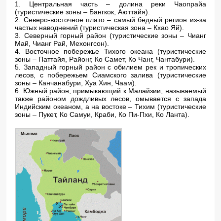
1. Центральная часть – долина реки Чаопрайа
(туристические зоны – Бангкок, Аюттайя).
2. Северо-восточное плато – самый бедный регион из-за
частых наводнений (туристическая зона – Кхао Яй).
3. Северный горный район (туристические зоны – Чианг
Май, Чианг Рай, Мехонгсон).
4. Восточное побережье Тихого океана (туристические
зоны – Паттайя, Районг, Ко Самет, Ко Чанг, Чантабури).
5. Западный горный район с обилием рек и тропических
лесов, с побережьем Сиамского залива (туристические
зоны – Канчанабури, Хуа Хин, Чаам).
6. Южный район, примыкающий к Малайзии, называемый
также районом дождливых лесов, омывается с запада
Индийским океаном, а на востоке – Тихим (туристические
зоны – Пукет, Ко Самуи, Краби, Ко Пи-Пхи, Ко Ланта).