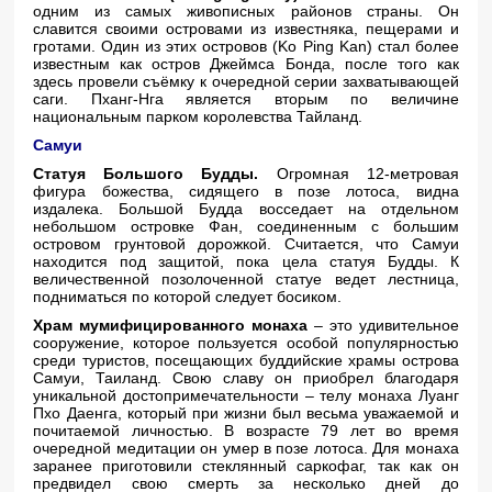
одним из самых живописных районов страны. Он
славится своими островами из известняка, пещерами и
гротами. Один из этих островов (Ko Ping Kan) стал более
известным как остров Джеймса Бонда, после того как
здесь провели съёмку к очередной серии захватывающей
саги. Пханг-Нга является вторым по величине
национальным парком королевства Тайланд.
Самуи
Статуя Большого Будды.
Огромная 12-метровая
фигура божества, сидящего в позе лотоса, видна
издалека. Большой Будда восседает на отдельном
небольшом островке Фан, соединенным с большим
островом грунтовой дорожкой. Считается, что Самуи
находится под защитой, пока цела статуя Будды. К
величественной позолоченной статуе ведет лестница,
подниматься по которой следует босиком.
Храм мумифицированного монаха
– это удивительное
сооружение, которое пользуется особой популярностью
среди туристов, посещающих буддийские храмы острова
Самуи, Таиланд. Свою славу он приобрел благодаря
уникальной достопримечательности – телу монаха Луанг
Пхо Даенга, который при жизни был весьма уважаемой и
почитаемой личностью. В возрасте 79 лет во время
очередной медитации он умер в позе лотоса. Для монаха
заранее приготовили стеклянный саркофаг, так как он
предвидел свою смерть за несколько дней до