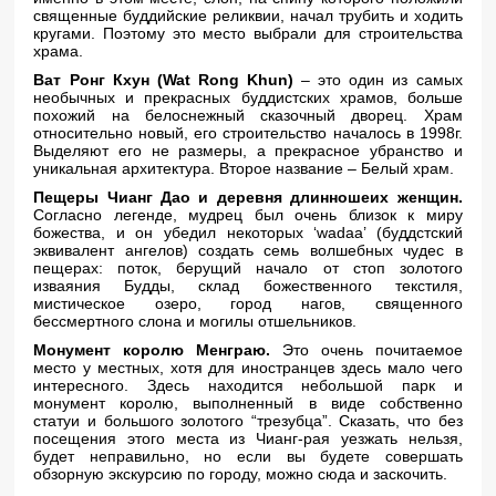
священные буддийские реликвии, начал трубить и ходить
кругами. Поэтому это место выбрали для строительства
храма.
Ват Ронг Кхун (Wat Rong Khun)
– это один из самых
необычных и прекрасных буддистских храмов, больше
похожий на белоснежный сказочный дворец. Храм
относительно новый, его строительство началось в 1998г.
Выделяют его не размеры, а прекрасное убранство и
уникальная архитектура. Второе название – Белый храм.
Пещеры Чианг Дао и деревня длинношеих женщин.
Согласно легенде, мудрец был очень близок к миру
божества, и он убедил некоторых ‘wadaa’ (буддстский
эквивалент ангелов) создать семь волшебных чудес в
пещерах: поток, берущий начало от стоп золотого
изваяния Будды, склад божественного текстиля,
мистическое озеро, город нагов, священного
бессмертного слона и могилы отшельников.
Монумент королю Менграю.
Это очень почитаемое
место у местных, хотя для иностранцев здесь мало чего
интересного. Здесь находится небольшой парк и
монумент королю, выполненный в виде собственно
статуи и большого золотого “трезубца”. Сказать, что без
посещения этого места из Чианг-рая уезжать нельзя,
будет неправильно, но если вы будете совершать
обзорную экскурсию по городу, можно сюда и заскочить.