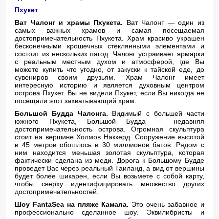
Пхукет
Ват Чалонг и храмы Пхукета.
Ват Чалонг — один из
самых важных храмов и самая посещаемая
достопримечательность Пхукета. Храм красиво украшен
бесконечными крошечных стеклянными элементами и
состоит из нескольких пагод. Чалонг устраивает ярмарки
с реальным местным духом и атмосферой, где Вы
можете купить что угодно, от закуски к тайской еде, до
сувениров своим друзьям. Храм Чалонг имеет
интересную историю и является духовным центром
острова Пхукет. Вы не видели Пхукет, если Вы никогда не
посещали этот захватывающий храм.
Большой Будда Чалонга.
Видимый с большей части
южного Пхукета, Большой Будда — недавняя
достопримечательность острова. Огромная скульптура
стоит на вершине Холмов Наккерд. Сооружение высотой
в 45 метров обошлось в 30 миллионов батов. Рядом с
ним находится меньшая золотая скульптура, которая
фактически сделана из меди. Дорога к Большому Будде
проведет Вас через реальный Таиланд, а вид от вершины
будет более шикарен, если Вы возьмете с собой карту,
чтобы сверху идентифицировать множество других
достопримечательностей.
Шоу FantaSea на пляже Камала.
Это очень забавное и
профессионально сделанное шоу. Эквилибристы и