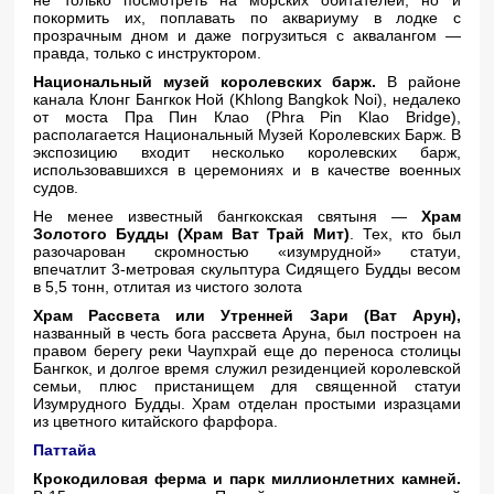
не только посмотреть на морских обитателей, но и
покормить их, поплавать по аквариуму в лодке с
прозрачным дном и даже погрузиться с аквалангом —
правда, только с инструктором.
Национальный музей королевских барж.
В районе
канала Клонг Бангкок Ной (Khlong Bangkok Noi), недалеко
от моста Пра Пин Клао (Phra Pin Klao Bridge),
располагается Национальный Музей Королевских Барж. В
экспозицию входит несколько королевских барж,
использовавшихся в церемониях и в качестве военных
судов.
Не менее известный бангкокская святыня —
Храм
Золотого Будды (Храм Ват Трай Мит)
. Тех, кто был
разочарован скромностью «изумрудной» статуи,
впечатлит 3-метровая скульптура Сидящего Будды весом
в 5,5 тонн, отлитая из чистого золота
Храм Рассвета или Утренней Зари (Ват Арун),
названный в честь бога рассвета Аруна, был построен на
правом берегу реки Чаупхрай еще до переноса столицы
Бангкок, и долгое время служил резиденцией королевской
семьи, плюс пристанищем для священной статуи
Изумрудного Будды. Храм отделан простыми изразцами
из цветного китайского фарфора.
Паттайа
Крокодиловая ферма и парк миллионлетних камней.