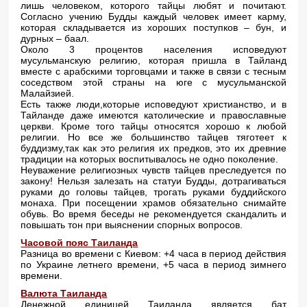
лишь человеком, которого тайцы любят и почитают.
Согласно учению Будды каждый человек имеет карму,
которая складывается из хороших поступков – бун, и
дурных – баал.
Около 3 процентов населения исповедуют
мусульманскую религию, которая пришла в Тайланд
вместе с арабскими торговцами и также в связи с тесным
соседством этой страны на юге с мусульманской
Малайзией.
Есть также люди,которые исповедуют христианство, и в
Тайланде даже имеются католические и православные
церкви. Кроме того тайцы относятся хорошо к любой
религии. Но все же большинство тайцев тяготеет к
буддизму,так как это религия их предков, это их древние
традиции на которых воспитывалось не одно поколение.
Неуважение религиозных чувств тайцев преследуется по
закону! Нельзя залезать на статуи Будды, дотрагиваться
руками до головы тайцев, трогать руками буддийского
монаха. При посещении храмов обязательно снимайте
обувь. Во время беседы не рекомендуется скандалить и
повышать тон при выяснении спорных вопросов.
Часовой пояс Таиланда
Разница во времени с Киевом: +4 часа в период действия
по Украине летнего времени, +5 часа в период зимнего
времени.
Валюта Таиланда
Денежной единицей Таиланда является бат