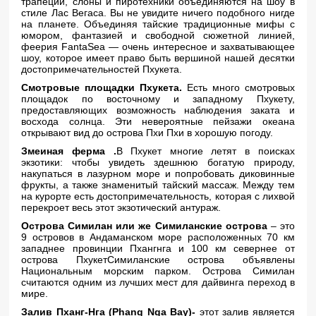
трапеции, слоны и пиротехники объединяются на шоу в
стиле Лас Вегаса. Вы не увидите ничего подобного нигде
на планете. Объединяя тайские традиционные мифы с
юмором, фантазией и свободной сюжетной линией,
феерия FantaSea — очень интересное и захватывающее
шоу, которое имеет право быть вершиной нашей десятки
достопримечательностей Пхукета.
Смотровые площадки Пхукета.
Есть много смотровых
площадок по восточному и западному Пхукету,
предоставляющих возможность наблюдения заката и
восхода солнца. Эти невероятные пейзажи океана
открывают вид до острова Пхи Пхи в хорошую погоду.
Змеиная ферма .
В Пхукет многие летят в поисках
экзотики: чтобы увидеть здешнюю богатую природу,
накупаться в лазурном море и попробовать диковинные
фрукты, а также знаменитый тайский массаж. Между тем
на курорте есть достопримечательность, которая с лихвой
перекроет весь этот экзотический антураж.
Острова Симилан или же Симиланские острова
– это
9 островов в Андаманском море расположенных 70 км
западнее провинции Пхангнга и 100 км севернее от
острова ПхукетСимиланские острова объявлены
Национальным морским парком. Острова Симилан
считаются одним из лучших мест для дайвинга переход в
мире.
Залив Пханг-Нга (Phang Nga Bay)-
этот залив является