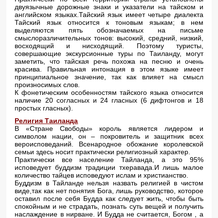
двуязычные дорожные знаки и указатели на тайском и
английском языках.Тайский язык имеет четыре диалекта
Тайский язык относится к тоновым языкам; в нем
выделяются пять обозначаемых на письме
смыслоразличительных тонов: высокий, средний, низкий,
восходящий и нисходящий. Поэтому туристы,
совершающие экскурсионные туры по Таиланду, могут
заметить, что тайская речь похожа на песню и очень
красива. Правильная интонация в этом языке имеет
принципиальное значение, так как влияет на смысл
произносимых слов.
К фонетическим особенностям тайского языка относится
наличие 20 согласных и 24 гласных (6 дифтонгов и 18
простых гласных).
Религия Таиланда
В «Стране Свободы» король является лидером и
символом нации, он – покровитель и защитник всех
вероисповеданий. Всенародное обожание королевской
семьи здесь носит практически религиозный характер.
Практически все население Тайланда, а это 95%
исповедует буддизм традиции тхеравада.И лишь малое
количество тайцев исповедуют ислам и христианство.
Буддизм в Тайланде нельзя назвать религией в чистом
виде,так как нет понятия Бога, лишь руководство, которое
оставил после себя Будда как следует жить, чтобы быть
спокойным и не страдать, познать суть вещей и получить
наслаждение в нирване. И Будда не считается, Богом , а