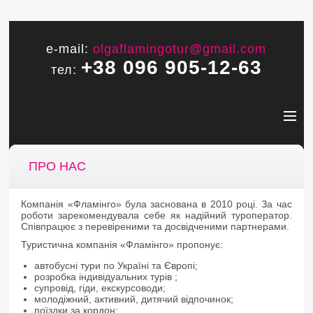
e-mail:
olgaflamingotur@gmail.com
+38 096 905-12-63
тел:
ПРО НАС
Компанія «Фламінго» була заснована в 2010 році. За час
роботи зарекомендувала себе як надійний туроператор.
Співпрацює з перевіреними та досвідченими партнерами.
Туристична компанія «Фламінго» пропонує:
автобусні тури по Україні та Європі;
розробка індивідуальних турів ;
супровід, гіди, екскурсоводи;
молодіжний, активний, дитячий відпочинок;
поїздки за кордон;