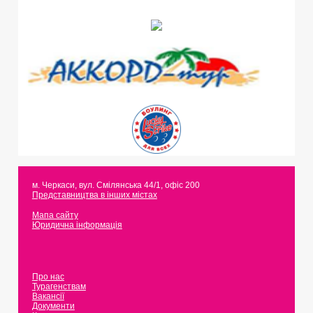
м. Черкаси
,
вул. Смілянська 44/1, офіс 200
Представництва в інших містах
Мапа сайту
Юридична інформація
Про нас
Турагенствам
Вакансії
Документи