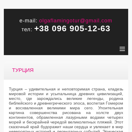
e-mail:
olgaflamingotur@gmail.com
+38 096 905-12-63
тел:
ТУРЦИЯ
Турция – удивительная и неповторимая страна, кладезь
мировой истории и усыпальница древних цивилизаций,
место, где зарождались великие легенды, родина
библейского и древнегреческого эпоса, воспетая Гомером
и восхваленная великими мира сего. Упоительная
картина совершенства рисована на холсте двух
континентов, обрамленная лазурными водами четырех
морей и бескрайней чередой великолепных пляжей. Этот
сказочный край будоражит наши сердца и увлекает в мир
невероятных историй и легендарных событий. Эпическая