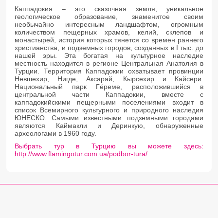
Каппадокия – это сказочная земля, уникальное
геологическое образование, знаменитое своим
необычайно интересным ландшафтом, огромным
количеством пещерных храмов, келий, склепов и
монастырей, история которых тянется со времен раннего
христианства, и подземных городов, созданных в I тыс. до
нашей эры. Эта богатая на культурное наследие
местность находится в регионе Центральная Анатолия в
Турции. Территория Каппадокии охватывает провинции
Невшехир, Нигде, Аксарай, Кырсехир и Кайсери.
Национальный парк Гёреме, расположившийся в
центральной части Каппадокии, вместе с
каппадокийскими пещерными поселениями входит в
список Всемирного культурного и природного наследия
ЮНЕСКО. Самыми известными подземными городами
являются Каймакли и Деринкую, обнаруженные
археологами в 1960 году.
Выбрать тур в Турцию вы можете здесь:
http://www.flamingotur.com.ua/podbor-tura/