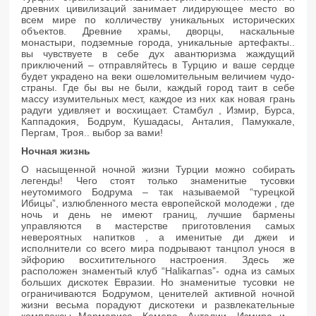
древних цивилизаций занимает лидирующее место во
всем мире по колличеству уникальных исторических
объектов. Древние храмы, дворцы, наскальные
монастыри, подземные города, уникальные артефакты..
вы чувствуете в себе дух авантюризма жаждущий
приключений – отправляйтесь в Турцию и ваше сердце
будет украдено на веки ошеломительным величием чудо-
страны. Где бы вы не были, каждый город таит в себе
массу изумительных мест, каждое из них как новая грань
радуги удивляет и восхищает. Стамбул , Измир, Бурса,
Каппадокия, Бодрум, Кушадасы, Анталия, Памуккале,
Пергам, Троя.. выбор за вами!
Ночная жизнь
О насыщенной ночной жизни Турции можно собирать
легенды! Чего стоят только знаменитые тусовки
неутомимого Бодрума – так называемой “турецкой
Ибицы”, излюбленного места европейской молодежи , где
ночь и день не имеют границ, лучшие бармены
управляются в мастерстве приготовления самых
невероятных напитков , а именитые ди джеи и
исполнители со всего мира подрывают танцпол унося в
эйфорию восхитительного настроения. Здесь же
расположен знаментый клуб “Halikarnas”- одна из самых
больших дискотек Евразии. Но знаменитые тусовки не
ограничиваются Бодрумом, ценителей активной ночной
жизни весьма порадуют дискотеки и развлекательные