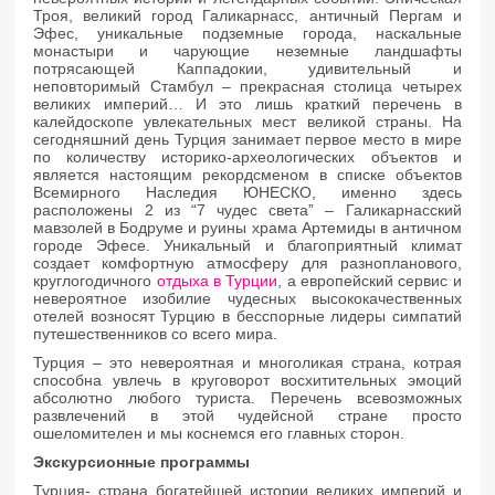
Троя, великий город Галикарнасс, античный Пергам и
Эфес, уникальные подземные города, наскальные
монастыри и чарующие неземные ландшафты
потрясающей Каппадокии, удивительный и
неповторимый Стамбул – прекрасная столица четырех
великих империй… И это лишь краткий перечень в
калейдоскопе увлекательных мест великой страны. На
сегодняшний день Турция занимает первое место в мире
по количеству историко-археологических объектов и
является настоящим рекордсменом в списке объектов
Всемирного Наследия ЮНЕСКО, именно здесь
расположены 2 из “7 чудес света” – Галикарнасский
мавзолей в Бодруме и руины храма Артемиды в античном
городе Эфесе. Уникальный и благоприятный климат
создает комфортную атмосферу для разнопланового,
круглогодичного
отдыха в Турции
, а европейский сервис и
невероятное изобилие чудесных высококачественных
отелей возносят Турцию в бесспорные лидеры симпатий
путешественников со всего мира.
Турция – это невероятная и многоликая страна, котрая
способна увлечь в круговорот восхитительных эмоций
абсолютно любого туриста. Перечень всевозможных
развлечений в этой чудейсной стране просто
ошеломителен и мы коснемся его главных сторон.
Экскурсионные программы
Турция- страна богатейшей истории великих империй и