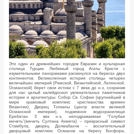
Это один из древнейших городов Евразии и культарная
столица Турции. Любимый город Агаты Кристи с
изумительными панорамами раскинулся на берегах двух
континентов. Великолепная история столицы четырех
величайших империй (Римской, Византийской, Латинской,
Османской) берет свои истоки с 7 века до н.э, сохранив
для нас целый калейдоскоп увлекательных памятников
истории и архитектуры: Собор Св. Софии (крупнейший в
мире храмовый комплекс христианства времен
Византии), Дворец Топкапы (центр власти великой
Османской империи), подземное водохранилище
Еребатан 3 век н.э, неподражаемая “Голубая
мечеть”(мечеть Султана Ахмета) – прекрасный символ
Стамбула, дворец Долмабахче – восхитительный
дворцовый комплекс Османов на берегу Босфора,