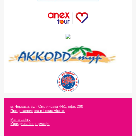
м. Черкаси
,
вул. Смілянська 44/1, офіс 200
Представництва в інших містах
Мапа сайту
Юридична інформація