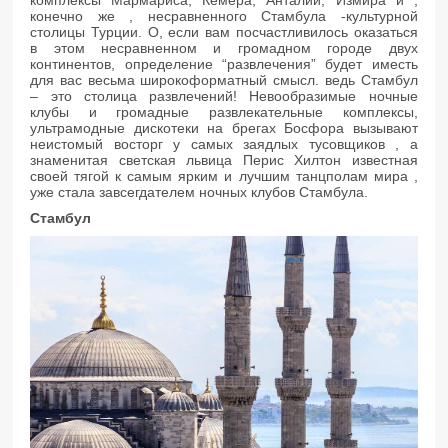
комплексы Мармариса, Кемера, Анталии, Измира и ,
конечно же , несравненного Стамбула -культурной
столицы Турции. О, если вам посчастливилось оказаться
в этом несравненном и громадном городе двух
континентов, определение “развлечения” будет иместь
для вас весьма широкоформатный смысл. ведь Стамбул
– это столица развлечений! Невообразимые ночные
клубы и громадные развлекательные комплексы,
ультрамодные дискотеки на брегах Босфора вызывают
неистомый восторг у самых заядлых тусовщиков , а
знаменитая светская львица Перис Хилтон известная
своей тягой к самым ярким и лучшим танцполам мира ,
уже стала завсегдателем ночных клубов Стамбула.
Стамбул