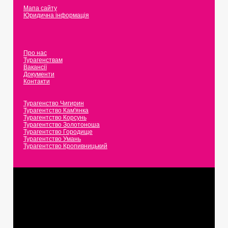
Мапа сайту
Юридична інформація
Про нас
Турагенствам
Вакансії
Документи
Контакти
Турагенство Чигирин
Турагентство Кам'янка
Турагентство Корсунь
Турагентство Золотоноша
Турагентство Городище
Турагентство Умань
Турагентство Кропивницький