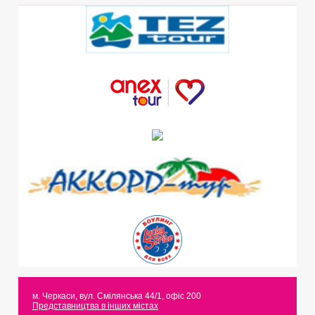
м. Черкаси
,
вул. Смілянська 44/1, офіс 200
Представництва в інших містах