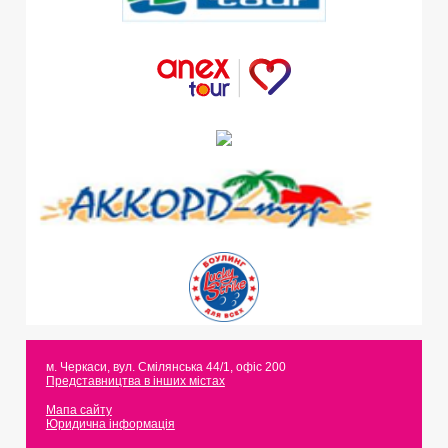
м. Черкаси
,
вул. Смілянська 44/1, офіс 200
Представництва в інших містах
Мапа сайту
Юридична інформація